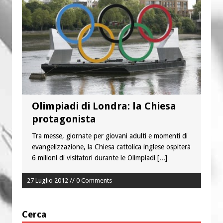
“Chiediamogli di legarci al bene”
“Chiediamo al Signore di capire ciò che
è buono, giusto e santo per la nostra
vita”
Olimpiadi di Londra: la Chiesa
protagonista
Tra messe, giornate per giovani adulti e momenti di
evangelizzazione, la Chiesa cattolica inglese ospiterà
6 milioni di visitatori durante le Olimpiadi
[...]
27 Luglio 2012 // 0 Comments
Cerca