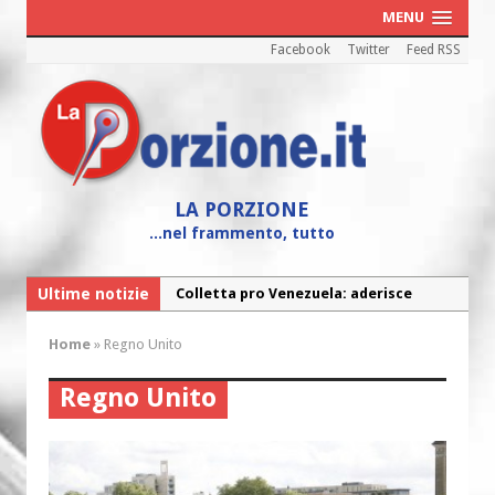
MENU
Facebook
Twitter
Feed RSS
LA PORZIONE
...nel frammento, tutto
Ultime notizie
Colletta pro Venezuela: aderisce
anche l’Arcidiocesi di Pescara-Penne
Home
»
Regno Unito
Fine vita: la Chiesa Cattolica inglese si
mobilita contro il suicidio assistito
Regno Unito
Torna la festa della Madonnina a
Montesilvano: “Tanta la devozione”
Torna la festa di Sant’Andrea: