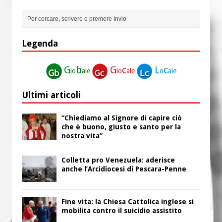
Legenda
G
b
G
c
L
c
lo
ale
lo
ale
o
ale
Ultimi articoli
“Chiediamo al Signore di capire ciò
che è buono, giusto e santo per la
nostra vita”
Colletta pro Venezuela: aderisce
anche l’Arcidiocesi di Pescara-Penne
Fine vita: la Chiesa Cattolica inglese si
mobilita contro il suicidio assistito