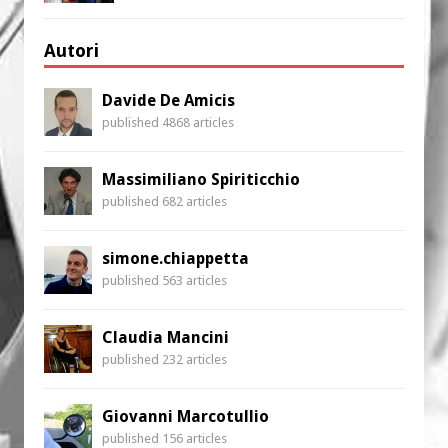
Autori
Davide De Amicis
published 4868 articles
Massimiliano Spiriticchio
published 682 articles
simone.chiappetta
published 563 articles
Claudia Mancini
published 232 articles
Giovanni Marcotullio
published 156 articles