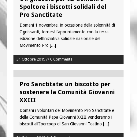
è buono, giusto e santo per la nostra
Spoltore i biscotti solidali del
vita”
Pro Sanctitate
Colletta pro Venezuela: aderisce
Domani 1 novembre, in occasione della solennità di
anche l’Arcidiocesi di Pescara-Penne
Ognissanti, tornerà l’appuntamento con la terza
edizione dell’iniziativa solidale nazionale del
Movimento Pro
[...]
31 Ottobre 2019 // 0 Comments
Pro Sanctitate: un biscotto per
sostenere la Comunità Giovanni
XXIII
Domani i volontari del Movimento Pro Sanctitate e
della Comunità Papa Giovanni XXIII venderanno i
biscotti all'Ipercoop di San Giovanni Teatino
[...]