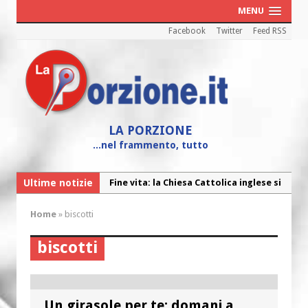
MENU
Facebook
Twitter
Feed RSS
LA PORZIONE
...nel frammento, tutto
Ultime notizie
Fine vita: la Chiesa Cattolica inglese si
mobilita contro il suicidio assistito
Home
»
biscotti
Torna la festa della Madonnina a
Montesilvano: “Tanta la devozione”
biscotti
Torna la festa di Sant’Andrea:
“Chiediamogli di legarci al bene”
“Chiediamo al Signore di capire ciò che
Un girasole per te: domani a