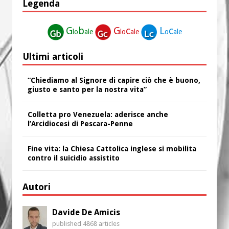
Legenda
G
b
G
c
L
c
lo
ale
lo
ale
o
ale
Ultimi articoli
“Chiediamo al Signore di capire ciò che è buono,
giusto e santo per la nostra vita”
Colletta pro Venezuela: aderisce anche
l’Arcidiocesi di Pescara-Penne
Fine vita: la Chiesa Cattolica inglese si mobilita
contro il suicidio assistito
Autori
Davide De Amicis
published 4868 articles