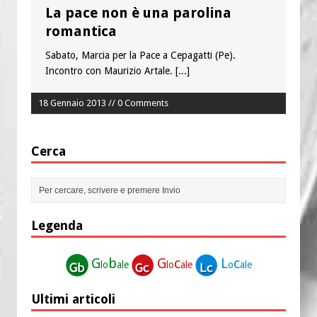
La pace non è una parolina
romantica
Sabato, Marcia per la Pace a Cepagatti (Pe).
Incontro con Maurizio Artale.
[...]
18 Gennaio 2013 // 0 Comments
Cerca
Legenda
G
b
G
c
L
c
lo
ale
lo
ale
o
ale
Ultimi articoli