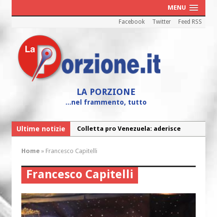
MENU
Facebook
Twitter
Feed RSS
LA PORZIONE
...nel frammento, tutto
Ultime notizie
Colletta pro Venezuela: aderisce
anche l’Arcidiocesi di Pescara-Penne
Home
»
Francesco Capitelli
Fine vita: la Chiesa Cattolica inglese si
mobilita contro il suicidio assistito
Francesco Capitelli
Torna la festa della Madonnina a
Montesilvano: “Tanta la devozione”
Torna la festa di Sant’Andrea: