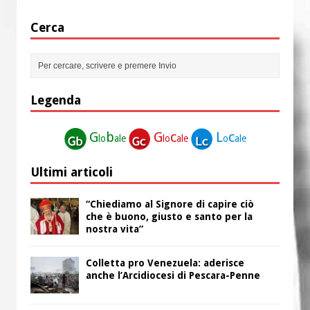
Cerca
Legenda
G
b
G
c
L
c
lo
ale
lo
ale
o
ale
Ultimi articoli
“Chiediamo al Signore di capire ciò
che è buono, giusto e santo per la
nostra vita”
Colletta pro Venezuela: aderisce
anche l’Arcidiocesi di Pescara-Penne