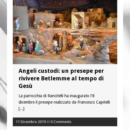
“Chiediamogli di legarci al bene”
“Chiediamo al Signore di capire ciò che
è buono, giusto e santo per la nostra
vita”
Angeli custodi: un presepe per
rivivere Betlemme al tempo di
Gesù
La parrocchia di Rancitelli ha inaugurato l'8
dicembre il presepe realizzato da Francesco Capitelli
[...]
11 Dicembre 2019 // 0 Comments