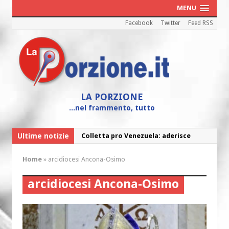
MENU
Facebook
Twitter
Feed RSS
LA PORZIONE
...nel frammento, tutto
Ultime notizie
Colletta pro Venezuela: aderisce
anche l’Arcidiocesi di Pescara-Penne
Home
»
arcidiocesi Ancona-Osimo
Fine vita: la Chiesa Cattolica inglese si
mobilita contro il suicidio assistito
arcidiocesi Ancona-Osimo
Torna la festa della Madonnina a
Montesilvano: “Tanta la devozione”
Torna la festa di Sant’Andrea: