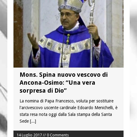
“Chiediamogli di legarci al bene”
“Chiediamo al Signore di capire ciò che
è buono, giusto e santo per la nostra
vita”
Mons. Spina nuovo vescovo di
Ancona-Osimo: “Una vera
sorpresa di Dio”
La nomina di Papa Francesco, voluta per sostituire
l'arcivescovo uscente cardinale Edoardo Menichelli, è
stata resa nota oggi dalla Sala stampa della Santa
Sede
[...]
14 Luglio 2017 // 0 Comments