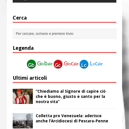
Cerca
Legenda
G
b
G
c
L
c
lo
ale
lo
ale
o
ale
Ultimi articoli
“Chiediamo al Signore di capire ciò
che è buono, giusto e santo per la
nostra vita”
Colletta pro Venezuela: aderisce
anche l’Arcidiocesi di Pescara-Penne