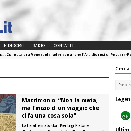
IN DIOCESI
RADIO
CONTATTI
aca:
Colletta pro Venezuela: aderisce anche l’Arcidiocesi di Pescara-
aca:
Fine vita: la Chiesa Cattolica inglese si mobilita contro il suicidio
Cerca
aca:
Torna la festa della Madonnina a Montesilvano: “Tanta la devoz
aca:
Torna la festa di Sant’Andrea: “Chiediamogli di legarci al bene”
aca:
“Chiediamo al Signore di capire ciò che è buono, giusto e santo pe
Legen
Matrimonio: “Non la meta,
ma l’inizio di un viaggio che
ci fa una cosa sola”
Lo ha affermato don Pierluigi Pistone,
Ultimi