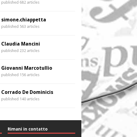
published 682 articles
simone.chiappetta
published 563 articles
Claudia Mancini
published 232 articles
Giovanni Marcotullio
published 156 articles
Corrado De Dominicis
published 140 articles
Rimani in contatto