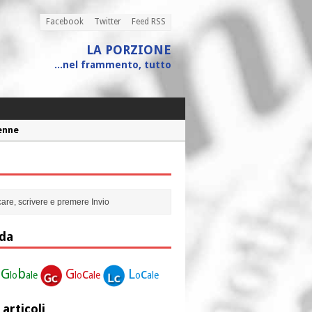
Facebook
Twitter
Feed RSS
LA PORZIONE
...nel frammento, tutto
Penne
 assistito
ione”
r la nostra vita”
da
G
b
G
c
L
c
lo
ale
lo
ale
o
ale
 articoli