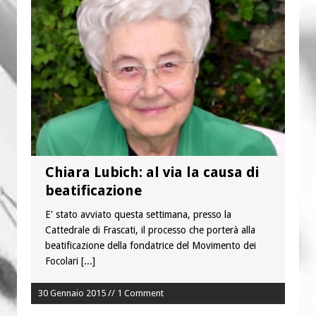
“Chiediamogli di legarci al bene”
“Chiediamo al Signore di capire ciò che
è buono, giusto e santo per la nostra
vita”
Chiara Lubich: al via la causa di
beatificazione
E' stato avviato questa settimana, presso la
Cattedrale di Frascati, il processo che porterà alla
beatificazione della fondatrice del Movimento dei
Focolari
[...]
30 Gennaio 2015 // 1 Comment