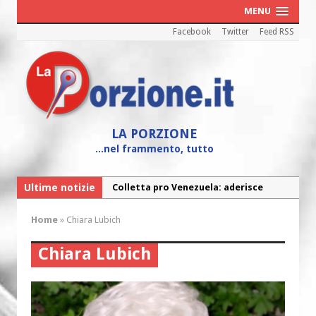
MENU
Facebook
Twitter
Feed RSS
LA PORZIONE
...nel frammento, tutto
Ultime notizie
Colletta pro Venezuela: aderisce
anche l’Arcidiocesi di Pescara-Penne
Home
»
Chiara Lubich
Fine vita: la Chiesa Cattolica inglese si
mobilita contro il suicidio assistito
Chiara Lubich
Torna la festa della Madonnina a
Montesilvano: “Tanta la devozione”
Torna la festa di Sant’Andrea: