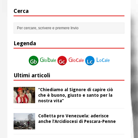
Cerca
Legenda
G
b
G
c
L
c
lo
ale
lo
ale
o
ale
Ultimi articoli
“Chiediamo al Signore di capire ciò
che è buono, giusto e santo per la
nostra vita”
Colletta pro Venezuela: aderisce
anche l’Arcidiocesi di Pescara-Penne