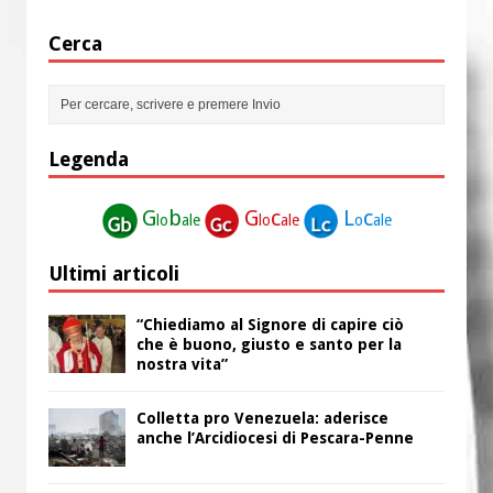
Cerca
Legenda
G
b
G
c
L
c
lo
ale
lo
ale
o
ale
Ultimi articoli
“Chiediamo al Signore di capire ciò
che è buono, giusto e santo per la
nostra vita”
Colletta pro Venezuela: aderisce
anche l’Arcidiocesi di Pescara-Penne