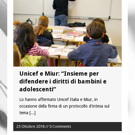
“Chiediamogli di legarci al bene”
“Chiediamo al Signore di capire ciò che
è buono, giusto e santo per la nostra
vita”
Unicef e Miur: “Insieme per
difendere i diritti di bambini e
adolescenti”
Lo hanno affermato Unicef Italia e Miur, in
occasione della firma di un protocollo d'intesa sul
tema
[...]
25 Ottobre 2018 // 0 Comments