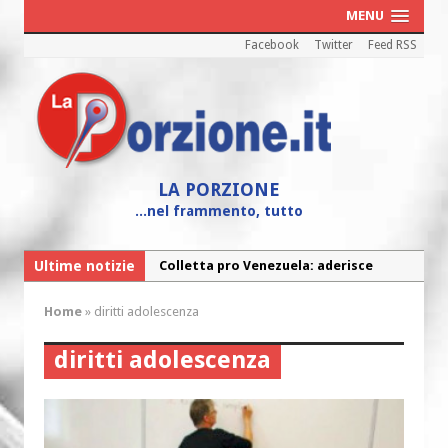
MENU
Facebook
Twitter
Feed RSS
LA PORZIONE
...nel frammento, tutto
Ultime notizie
Colletta pro Venezuela: aderisce
anche l’Arcidiocesi di Pescara-Penne
Home
»
diritti adolescenza
Fine vita: la Chiesa Cattolica inglese si
mobilita contro il suicidio assistito
diritti adolescenza
Torna la festa della Madonnina a
Montesilvano: “Tanta la devozione”
Torna la festa di Sant’Andrea: