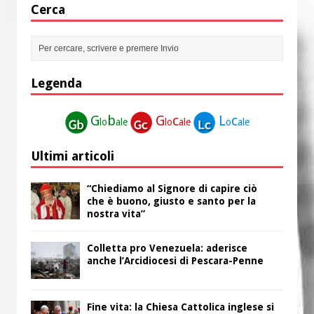
Cerca
Legenda
G
b
G
c
L
c
lo
ale
lo
ale
o
ale
Ultimi articoli
“Chiediamo al Signore di capire ciò
che è buono, giusto e santo per la
nostra vita”
Colletta pro Venezuela: aderisce
anche l’Arcidiocesi di Pescara-Penne
Fine vita: la Chiesa Cattolica inglese si