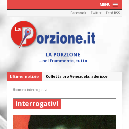
MENU
Facebook
Twitter
Feed RSS
LA PORZIONE
...nel frammento, tutto
Ultime notizie
Colletta pro Venezuela: aderisce
anche l’Arcidiocesi di Pescara-Penne
Home
»
interrogativi
Fine vita: la Chiesa Cattolica inglese si
mobilita contro il suicidio assistito
interrogativi
Torna la festa della Madonnina a
Montesilvano: “Tanta la devozione”
Torna la festa di Sant’Andrea: