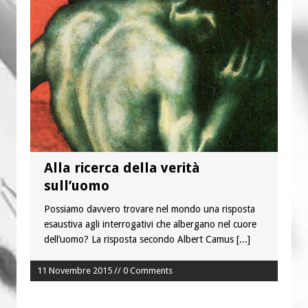
“Chiediamogli di legarci al bene”
“Chiediamo al Signore di capire ciò che
è buono, giusto e santo per la nostra
vita”
Alla ricerca della verità
sull’uomo
Possiamo davvero trovare nel mondo una risposta
esaustiva agli interrogativi che albergano nel cuore
dell’uomo? La risposta secondo Albert Camus
[...]
11 Novembre 2015 // 0 Comments