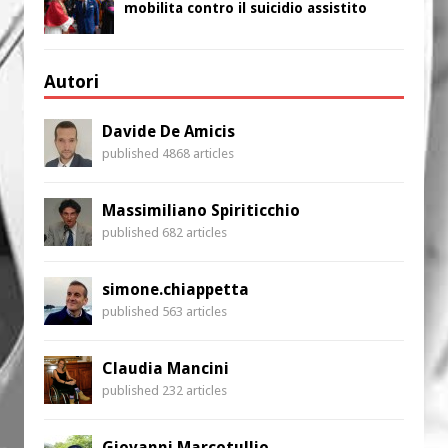
mobilita contro il suicidio assistito
Autori
Davide De Amicis
published 4868 articles
Massimiliano Spiriticchio
published 682 articles
simone.chiappetta
published 563 articles
Claudia Mancini
published 232 articles
Giovanni Marcotullio