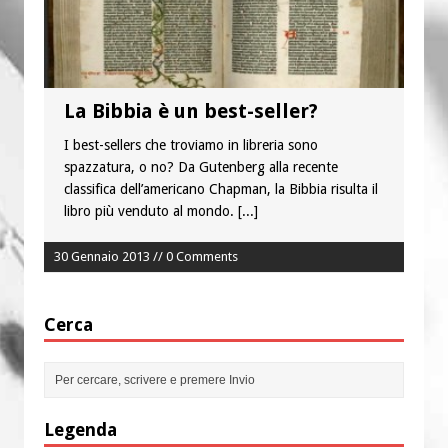
“Chiediamogli di legarci al bene”
“Chiediamo al Signore di capire ciò che
è buono, giusto e santo per la nostra
vita”
La Bibbia è un best-seller?
I best-sellers che troviamo in libreria sono
spazzatura, o no? Da Gutenberg alla recente
classifica dell’americano Chapman, la Bibbia risulta il
libro più venduto al mondo.
[...]
30 Gennaio 2013 // 0 Comments
Cerca
Legenda