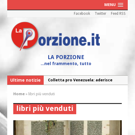
MENU
Facebook
Twitter
Feed RSS
LA PORZIONE
...nel frammento, tutto
Ultime notizie
Colletta pro Venezuela: aderisce
anche l’Arcidiocesi di Pescara-Penne
Home
»
libri più venduti
Fine vita: la Chiesa Cattolica inglese si
mobilita contro il suicidio assistito
libri più venduti
Torna la festa della Madonnina a
Montesilvano: “Tanta la devozione”
Torna la festa di Sant’Andrea: