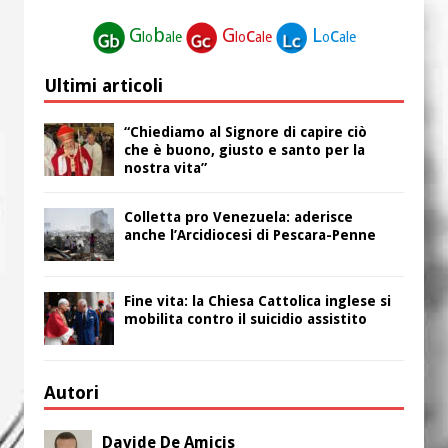
G
b
G
c
L
c
lo
ale
lo
ale
o
ale
Ultimi articoli
“Chiediamo al Signore di capire ciò
che è buono, giusto e santo per la
nostra vita”
Colletta pro Venezuela: aderisce
anche l’Arcidiocesi di Pescara-Penne
Fine vita: la Chiesa Cattolica inglese si
mobilita contro il suicidio assistito
Autori
Davide De Amicis