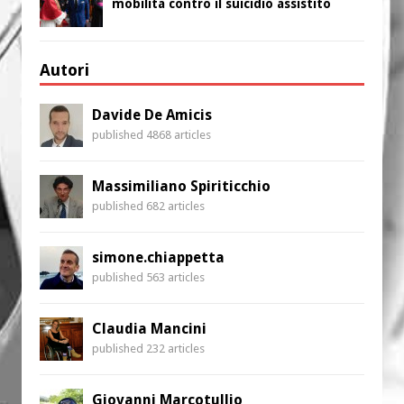
mobilita contro il suicidio assistito
Autori
Davide De Amicis
published 4868 articles
Massimiliano Spiriticchio
published 682 articles
simone.chiappetta
published 563 articles
Claudia Mancini
published 232 articles
Giovanni Marcotullio