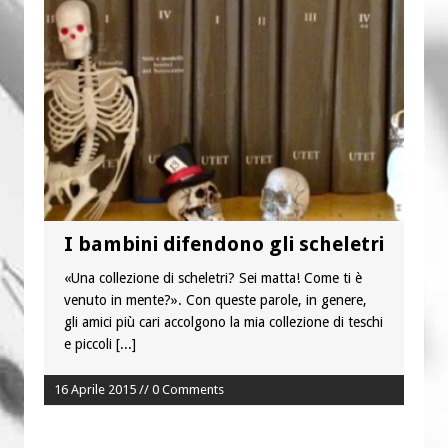
“Chiediamogli di legarci al bene”
“Chiediamo al Signore di capire ciò che
è buono, giusto e santo per la nostra
vita”
I bambini difendono gli scheletri
«Una collezione di scheletri? Sei matta! Come ti è
venuto in mente?». Con queste parole, in genere,
gli amici più cari accolgono la mia collezione di teschi
e piccoli
[...]
16 Aprile 2015 // 0 Comments