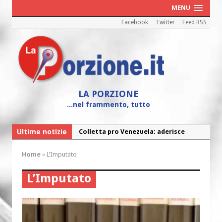
MENU
Facebook
Twitter
Feed RSS
LA PORZIONE
...nel frammento, tutto
Ultime notizie
Colletta pro Venezuela: aderisce
anche l’Arcidiocesi di Pescara-Penne
Home
»
L’Imputato
Fine vita: la Chiesa Cattolica inglese si
mobilita contro il suicidio assistito
L’Imputato
Torna la festa della Madonnina a
Montesilvano: “Tanta la devozione”
Torna la festa di Sant’Andrea: