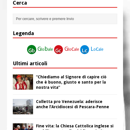
Cerca
Legenda
G
b
G
c
L
c
lo
ale
lo
ale
o
ale
Ultimi articoli
“Chiediamo al Signore di capire ciò
che è buono, giusto e santo per la
nostra vita”
Colletta pro Venezuela: aderisce
anche l’Arcidiocesi di Pescara-Penne
Fine vita: la Chiesa Cattolica inglese si