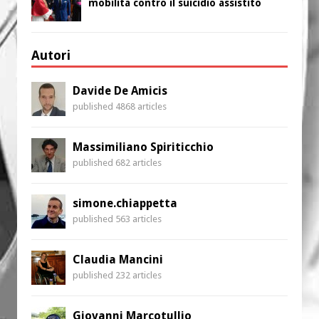
mobilita contro il suicidio assistito
Autori
Davide De Amicis
published 4868 articles
Massimiliano Spiriticchio
published 682 articles
simone.chiappetta
published 563 articles
Claudia Mancini
published 232 articles
Giovanni Marcotullio