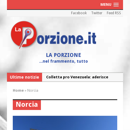
MENU
Facebook
Twitter
Feed RSS
LA PORZIONE
...nel frammento, tutto
Ultime notizie
Colletta pro Venezuela: aderisce
anche l’Arcidiocesi di Pescara-Penne
Home
»
Norcia
Fine vita: la Chiesa Cattolica inglese si
mobilita contro il suicidio assistito
Norcia
Torna la festa della Madonnina a
Montesilvano: “Tanta la devozione”
Torna la festa di Sant’Andrea: