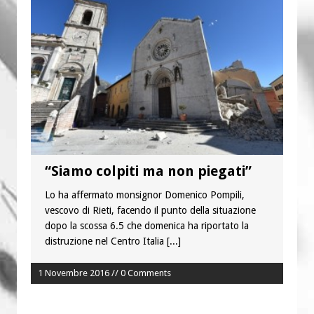
“Chiediamogli di legarci al bene”
“Chiediamo al Signore di capire ciò che
è buono, giusto e santo per la nostra
vita”
“Siamo colpiti ma non piegati”
Lo ha affermato monsignor Domenico Pompili,
vescovo di Rieti, facendo il punto della situazione
dopo la scossa 6.5 che domenica ha riportato la
distruzione nel Centro Italia
[...]
1 Novembre 2016 // 0 Comments