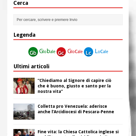
Cerca
Legenda
G
b
G
c
L
c
lo
ale
lo
ale
o
ale
Ultimi articoli
“Chiediamo al Signore di capire ciò
che è buono, giusto e santo per la
nostra vita”
Colletta pro Venezuela: aderisce
anche l’Arcidiocesi di Pescara-Penne
Fine vita: la Chiesa Cattolica inglese si