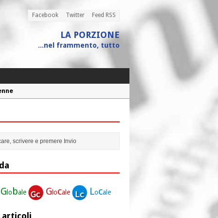
Facebook
Twitter
Feed RSS
LA PORZIONE
...nel frammento, tutto
Penne
 assistito
ione”
r la nostra vita”
da
G
b
G
c
L
c
lo
ale
lo
ale
o
ale
 articoli