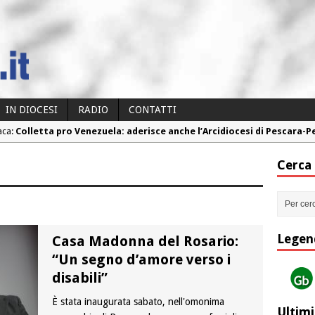
IN DIOCESI
RADIO
CONTATTI
aca:
Colletta pro Venezuela: aderisce anche l’Arcidiocesi di Pescara-
aca:
Fine vita: la Chiesa Cattolica inglese si mobilita contro il suicidio
Cerca
aca:
Torna la festa della Madonnina a Montesilvano: “Tanta la devoz
aca:
Torna la festa di Sant’Andrea: “Chiediamogli di legarci al bene”
aca:
“Chiediamo al Signore di capire ciò che è buono, giusto e santo pe
Legen
Casa Madonna del Rosario:
“Un segno d’amore verso i
disabili”
È stata inaugurata sabato, nell'omonima
Ultimi