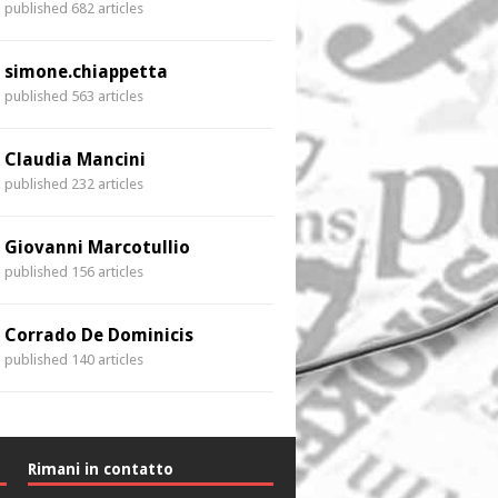
published 682 articles
simone.chiappetta
published 563 articles
Claudia Mancini
published 232 articles
Giovanni Marcotullio
published 156 articles
Corrado De Dominicis
published 140 articles
Rimani in contatto