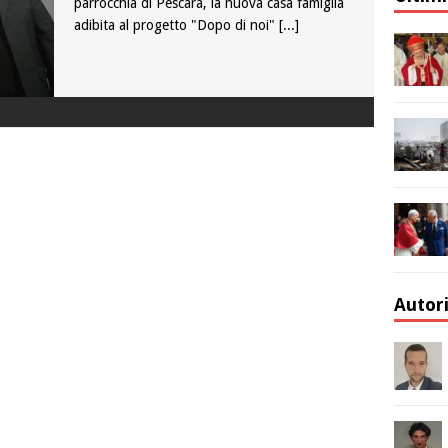
parrocchia di Pescara, la nuova casa famiglia
adibita al progetto "Dopo di noi"
[...]
Autor