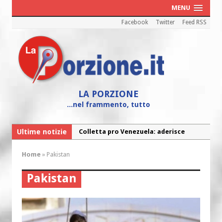
MENU
Facebook
Twitter
Feed RSS
LA PORZIONE
...nel frammento, tutto
Ultime notizie
Colletta pro Venezuela: aderisce
anche l’Arcidiocesi di Pescara-Penne
Home
»
Pakistan
Fine vita: la Chiesa Cattolica inglese si
mobilita contro il suicidio assistito
Pakistan
Torna la festa della Madonnina a
Montesilvano: “Tanta la devozione”
Torna la festa di Sant’Andrea: