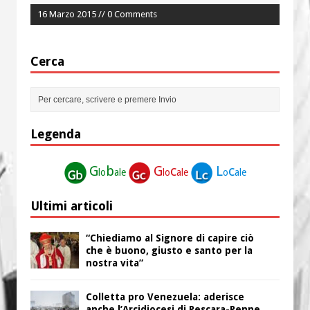
16 Marzo 2015 // 0 Comments
Cerca
Legenda
G
b
G
c
L
c
lo
ale
lo
ale
o
ale
Ultimi articoli
“Chiediamo al Signore di capire ciò
che è buono, giusto e santo per la
nostra vita”
Colletta pro Venezuela: aderisce
anche l’Arcidiocesi di Pescara-Penne