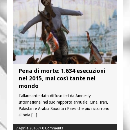
“Chiediamogli di legarci al bene”
“Chiediamo al Signore di capire ciò che
è buono, giusto e santo per la nostra
vita”
Pena di morte: 1.634 esecuzioni
nel 2015, mai così tante nel
mondo
L'allarmante dato diffuso ieri da Amnesty
International nel suo rapporto annuale: Cina, Iran,
Pakistan e Arabia Saudita i Paesi che più riccorrono
al boia
[...]
7 Aprile 2016 // 0 Comments