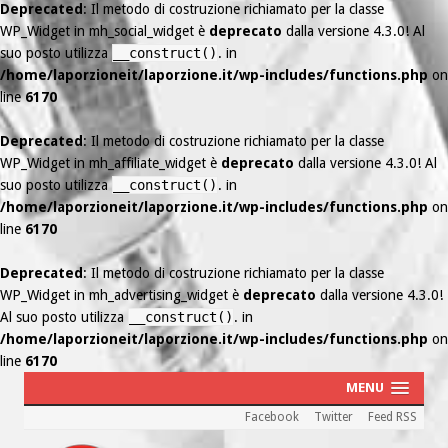
Deprecated
: Il metodo di costruzione richiamato per la classe
WP_Widget in mh_social_widget è
deprecato
dalla versione 4.3.0! Al
suo posto utilizza
__construct()
. in
/home/laporzioneit/laporzione.it/wp-includes/functions.php
on
line
6170
Deprecated
: Il metodo di costruzione richiamato per la classe
WP_Widget in mh_affiliate_widget è
deprecato
dalla versione 4.3.0! Al
suo posto utilizza
__construct()
. in
/home/laporzioneit/laporzione.it/wp-includes/functions.php
on
line
6170
Deprecated
: Il metodo di costruzione richiamato per la classe
WP_Widget in mh_advertising_widget è
deprecato
dalla versione 4.3.0!
Al suo posto utilizza
__construct()
. in
/home/laporzioneit/laporzione.it/wp-includes/functions.php
on
line
6170
MENU
Facebook
Twitter
Feed RSS