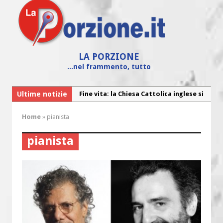
LA PORZIONE
...nel frammento, tutto
Ultime notizie
Fine vita: la Chiesa Cattolica inglese si
mobilita contro il suicidio assistito
Home
»
pianista
Torna la festa della Madonnina a
Montesilvano: “Tanta la devozione”
pianista
Torna la festa di Sant’Andrea:
“Chiediamogli di legarci al bene”
“Chiediamo al Signore di capire ciò che
è buono, giusto e santo per la nostra
vita”
Colletta pro Venezuela: aderisce