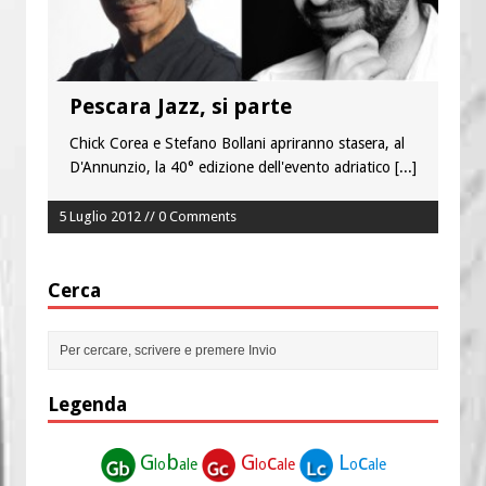
anche l’Arcidiocesi di Pescara-Penne
Pescara Jazz, si parte
Chick Corea e Stefano Bollani apriranno stasera, al
D'Annunzio, la 40° edizione dell'evento adriatico
[...]
5 Luglio 2012 // 0 Comments
Cerca
Legenda
G
b
G
c
L
c
lo
ale
lo
ale
o
ale