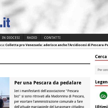
IN DIOCESI
RADIO
CONTATTI
aca:
Colletta pro Venezuela: aderisce anche l’Arcidiocesi di Pescara-
aca:
Fine vita: la Chiesa Cattolica inglese si mobilita contro il suicidio
Cerca
aca:
Torna la festa della Madonnina a Montesilvano: “Tanta la devoz
aca:
Torna la festa di Sant’Andrea: “Chiediamogli di legarci al bene”
aca:
“Chiediamo al Signore di capire ciò che è buono, giusto e santo pe
Legen
Per una Pescara da pedalare
Ieri i manifestanti dell'associazione "Pescara
bici" si sono ritrovati alla Madonnina di Pescara,
per esortare l'amministrazione comunale a fare
Ultimi
dell'attuale marciapiede del lungomare cittadino