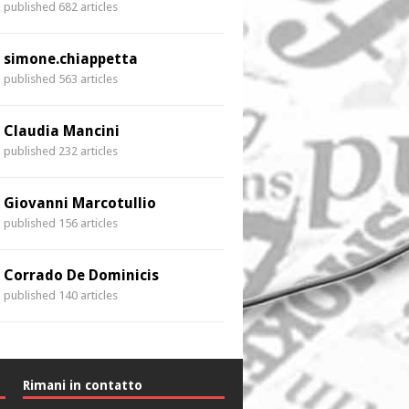
published 682 articles
simone.chiappetta
published 563 articles
Claudia Mancini
published 232 articles
Giovanni Marcotullio
published 156 articles
Corrado De Dominicis
published 140 articles
Rimani in contatto