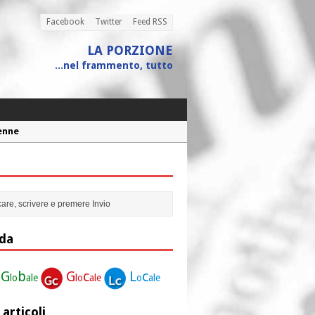
Facebook
Twitter
Feed RSS
LA PORZIONE
...nel frammento, tutto
Penne
 assistito
ione”
r la nostra vita”
da
G
b
G
c
L
c
lo
ale
lo
ale
o
ale
 articoli