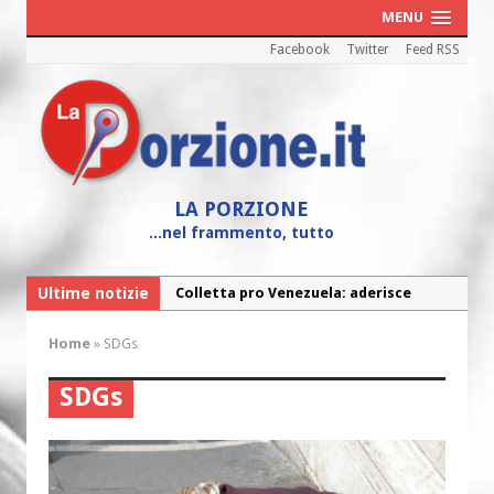
MENU
Facebook
Twitter
Feed RSS
LA PORZIONE
...nel frammento, tutto
Ultime notizie
Colletta pro Venezuela: aderisce
anche l’Arcidiocesi di Pescara-Penne
Home
»
SDGs
Fine vita: la Chiesa Cattolica inglese si
mobilita contro il suicidio assistito
SDGs
Torna la festa della Madonnina a
Montesilvano: “Tanta la devozione”
Torna la festa di Sant’Andrea: