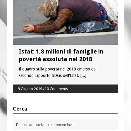
“Chiediamogli di legarci al bene”
“Chiediamo al Signore di capire ciò che
è buono, giusto e santo per la nostra
vita”
Istat: 1,8 milioni di famiglie in
povertà assoluta nel 2018
Il quadro sulla povertà nel 2018 emerso dal
secondo rapporto SDGs dell'Istat.
[...]
19 Giugno 2019 // 0 Comments
Cerca