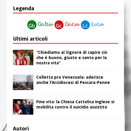
Legenda
G
b
G
c
L
c
lo
ale
lo
ale
o
ale
Ultimi articoli
“Chiediamo al Signore di capire ciò
che è buono, giusto e santo per la
nostra vita”
Colletta pro Venezuela: aderisce
anche l’Arcidiocesi di Pescara-Penne
Fine vita: la Chiesa Cattolica inglese si
mobilita contro il suicidio assistito
Autori