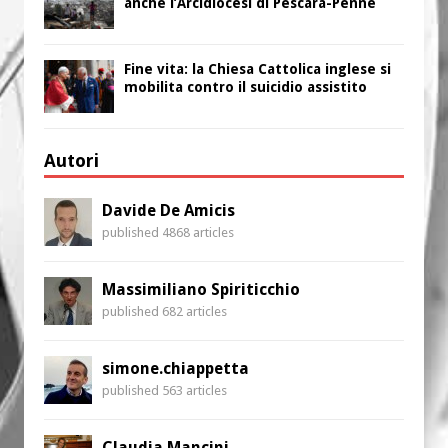
anche l’Arcidiocesi di Pescara-Penne
Fine vita: la Chiesa Cattolica inglese si
mobilita contro il suicidio assistito
Autori
Davide De Amicis
published 4868 articles
Massimiliano Spiriticchio
published 682 articles
simone.chiappetta
published 563 articles
Claudia Mancini