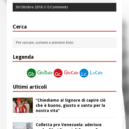
30 Ottobre 2016 // 0 Comments
Cerca
Legenda
G
b
G
c
L
c
lo
ale
lo
ale
o
ale
Ultimi articoli
“Chiediamo al Signore di capire ciò
che è buono, giusto e santo per la
nostra vita”
Colletta pro Venezuela: aderisce