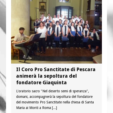
“Chiediamogli di legarci al bene”
“Chiediamo al Signore di capire ciò che
è buono, giusto e santo per la nostra
vita”
Il Coro Pro Sanctitate di Pescara
animerà la sepoltura del
fondatore Giaquinta
L'oratorio sacro "Nel deserto semi di speranza",
domani, accompagnerà la sepoltura del fondatore
del movimento Pro Sanctitate nella chiesa di Santa
Maria ai Monti a Roma
[...]