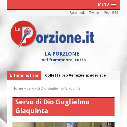
MENU
Facebook
Twitter
Feed RSS
LA PORZIONE
...nel frammento, tutto
Ultime notizie
Colletta pro Venezuela: aderisce
anche l’Arcidiocesi di Pescara-Penne
Home
»
Servo di Dio Guglielmo Giaquinta
Fine vita: la Chiesa Cattolica inglese si
mobilita contro il suicidio assistito
Servo di Dio Guglielmo
Torna la festa della Madonnina a
Giaquinta
Montesilvano: “Tanta la devozione”
Torna la festa di Sant’Andrea: