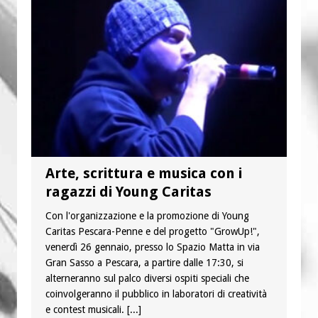
“Chiediamogli di legarci al bene”
“Chiediamo al Signore di capire ciò che
è buono, giusto e santo per la nostra
vita”
Arte, scrittura e musica con i
ragazzi di Young Caritas
Con l'organizzazione e la promozione di Young
Caritas Pescara-Penne e del progetto "GrowUp!",
venerdì 26 gennaio, presso lo Spazio Matta in via
Gran Sasso a Pescara, a partire dalle 17:30, si
alterneranno sul palco diversi ospiti speciali che
coinvolgeranno il pubblico in laboratori di creatività
e contest musicali.
[...]