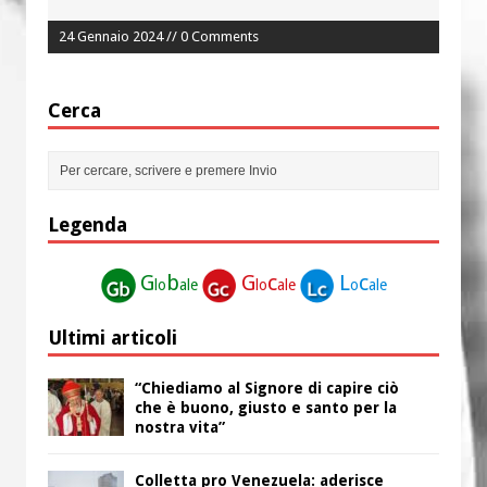
24 Gennaio 2024 // 0 Comments
Cerca
Legenda
G
b
G
c
L
c
lo
ale
lo
ale
o
ale
Ultimi articoli
“Chiediamo al Signore di capire ciò
che è buono, giusto e santo per la
nostra vita”
Colletta pro Venezuela: aderisce