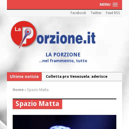
MENU
Facebook
Twitter
Feed RSS
LA PORZIONE
...nel frammento, tutto
Ultime notizie
Colletta pro Venezuela: aderisce
anche l’Arcidiocesi di Pescara-Penne
Home
»
Spazio Matta
Fine vita: la Chiesa Cattolica inglese si
mobilita contro il suicidio assistito
Spazio Matta
Torna la festa della Madonnina a
Montesilvano: “Tanta la devozione”
Torna la festa di Sant’Andrea: