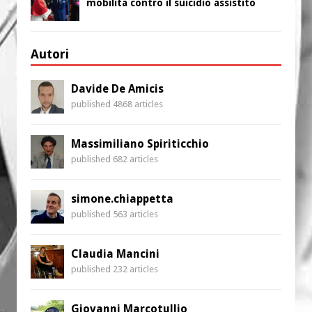
mobilita contro il suicidio assistito
Autori
Davide De Amicis
published 4868 articles
Massimiliano Spiriticchio
published 682 articles
simone.chiappetta
published 563 articles
Claudia Mancini
published 232 articles
Giovanni Marcotullio