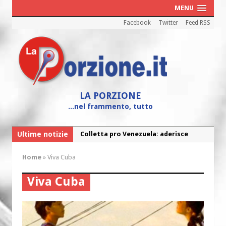
MENU
Facebook
Twitter
Feed RSS
LA PORZIONE
...nel frammento, tutto
Ultime notizie
Colletta pro Venezuela: aderisce
anche l’Arcidiocesi di Pescara-Penne
Home
»
Viva Cuba
Fine vita: la Chiesa Cattolica inglese si
mobilita contro il suicidio assistito
Viva Cuba
Torna la festa della Madonnina a
Montesilvano: “Tanta la devozione”
Torna la festa di Sant’Andrea: