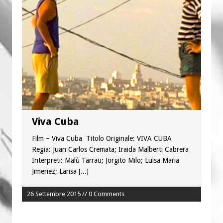
“Chiediamogli di legarci al bene”
“Chiediamo al Signore di capire ciò che
è buono, giusto e santo per la nostra
vita”
Viva Cuba
Film – Viva Cuba Titolo Originale: VIVA CUBA
Regia: Juan Carlos Cremata; Iraida Malberti Cabrera
Interpreti: Malù Tarrau; Jorgito Milo; Luisa Maria
Jimenez; Larisa
[...]
26 Settembre 2015 // 0 Comments