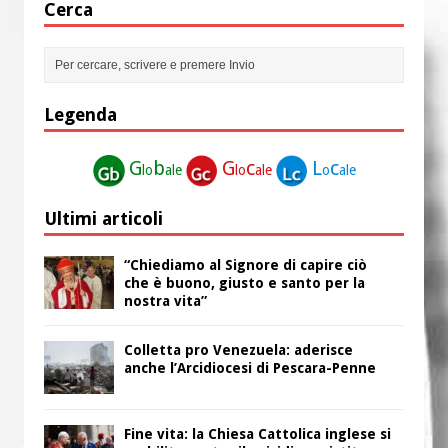
Cerca
Legenda
G
b
G
c
L
c
lo
ale
lo
ale
o
ale
Ultimi articoli
“Chiediamo al Signore di capire ciò
che è buono, giusto e santo per la
nostra vita”
Colletta pro Venezuela: aderisce
anche l’Arcidiocesi di Pescara-Penne
Fine vita: la Chiesa Cattolica inglese si