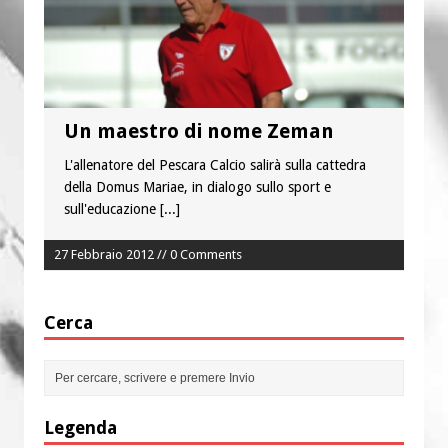
“Chiediamogli di legarci al bene”
“Chiediamo al Signore di capire ciò che
è buono, giusto e santo per la nostra
vita”
Un maestro di nome Zeman
L'allenatore del Pescara Calcio salirà sulla cattedra
della Domus Mariae, in dialogo sullo sport e
sull'educazione
[...]
27 Febbraio 2012 // 0 Comments
Cerca
Legenda