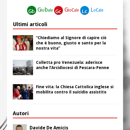
G
b
G
c
L
c
lo
ale
lo
ale
o
ale
Ultimi articoli
“Chiediamo al Signore di capire ciò
che è buono, giusto e santo per la
nostra vita”
Colletta pro Venezuela: aderisce
anche l’Arcidiocesi di Pescara-Penne
Fine vita: la Chiesa Cattolica inglese si
mobilita contro il suicidio assistito
Autori
Davide De Amicis