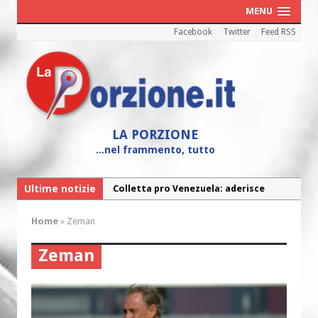
MENU
Facebook
Twitter
Feed RSS
LA PORZIONE
...nel frammento, tutto
Ultime notizie
Colletta pro Venezuela: aderisce
anche l’Arcidiocesi di Pescara-Penne
Home
»
Zeman
Fine vita: la Chiesa Cattolica inglese si
mobilita contro il suicidio assistito
Zeman
Torna la festa della Madonnina a
Montesilvano: “Tanta la devozione”
Torna la festa di Sant’Andrea: