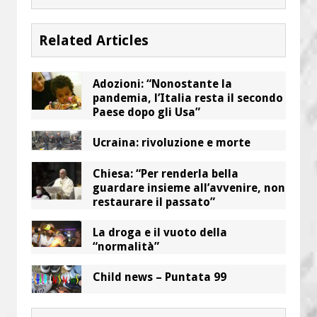
Related Articles
Adozioni: “Nonostante la
pandemia, l’Italia resta il secondo
Paese dopo gli Usa”
Ucraina: rivoluzione e morte
Chiesa: “Per renderla bella
guardare insieme all’avvenire, non
restaurare il passato”
La droga e il vuoto della
“normalità”
Child news – Puntata 99