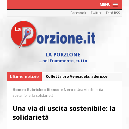
MENU
Facebook
Twitter
Feed RSS
LA PORZIONE
...nel frammento, tutto
Ultime notizie
Colletta pro Venezuela: aderisce
anche l’Arcidiocesi di Pescara-Penne
Home
»
Rubriche
»
Bianco e Nero
»
Una via di uscita
Fine vita: la Chiesa Cattolica inglese si
sostenibile: la solidarietà
mobilita contro il suicidio assistito
Una via di uscita sostenibile: la
Torna la festa della Madonnina a
solidarietà
Montesilvano: “Tanta la devozione”
Torna la festa di Sant’Andrea: