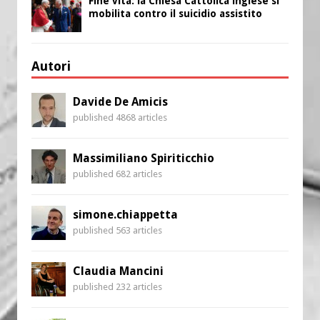
Fine vita: la Chiesa Cattolica inglese si
mobilita contro il suicidio assistito
Autori
Davide De Amicis
published 4868 articles
Massimiliano Spiriticchio
published 682 articles
simone.chiappetta
published 563 articles
Claudia Mancini
published 232 articles