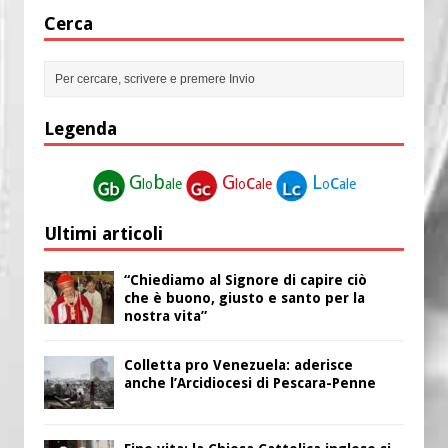
Cerca
Legenda
G
b
G
c
L
c
lo
ale
lo
ale
o
ale
Ultimi articoli
“Chiediamo al Signore di capire ciò
che è buono, giusto e santo per la
nostra vita”
Colletta pro Venezuela: aderisce
anche l’Arcidiocesi di Pescara-Penne