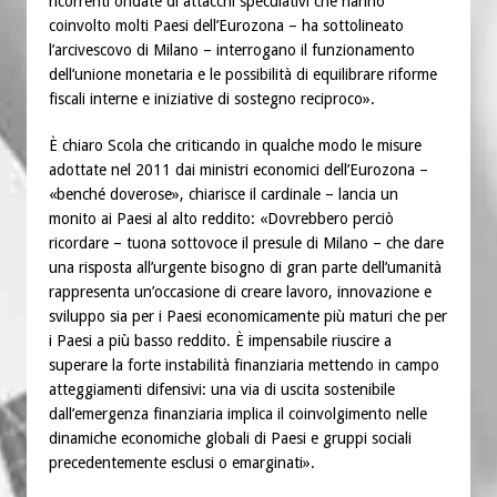
ricorrenti ondate di attacchi speculativi che hanno
coinvolto molti Paesi dell’Eurozona – ha sottolineato
l’arcivescovo di Milano – interrogano il funzionamento
dell’unione monetaria e le possibilità di equilibrare riforme
fiscali interne e iniziative di sostegno reciproco».
È chiaro Scola che criticando in qualche modo le misure
adottate nel 2011 dai ministri economici dell’Eurozona –
«benché doverose», chiarisce il cardinale – lancia un
monito ai Paesi al alto reddito: «Dovrebbero perciò
ricordare – tuona sottovoce il presule di Milano – che dare
una risposta all’urgente bisogno di gran parte dell’umanità
rappresenta un’occasione di creare lavoro, innovazione e
sviluppo sia per i Paesi economicamente più maturi che per
i Paesi a più basso reddito. È impensabile riuscire a
superare la forte instabilità finanziaria mettendo in campo
atteggiamenti difensivi: una via di uscita sostenibile
dall’emergenza finanziaria implica il coinvolgimento nelle
dinamiche economiche globali di Paesi e gruppi sociali
precedentemente esclusi o emarginati».