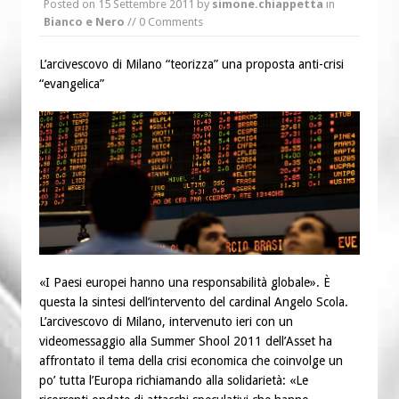
Posted on
15 Settembre 2011
by
simone.chiappetta
in
“Chiediamogli di legarci al bene”
Bianco e Nero
// 0 Comments
“Chiediamo al Signore di capire ciò che
è buono, giusto e santo per la nostra
L’arcivescovo di Milano “teorizza” una proposta anti-crisi
“evangelica”
vita”
«I Paesi europei hanno una responsabilità globale». È
questa la sintesi dell’intervento del cardinal Angelo Scola.
L’arcivescovo di Milano, intervenuto ieri con un
videomessaggio alla Summer Shool 2011 dell’Asset ha
affrontato il tema della crisi economica che coinvolge un
po’ tutta l’Europa richiamando alla solidarietà: «Le