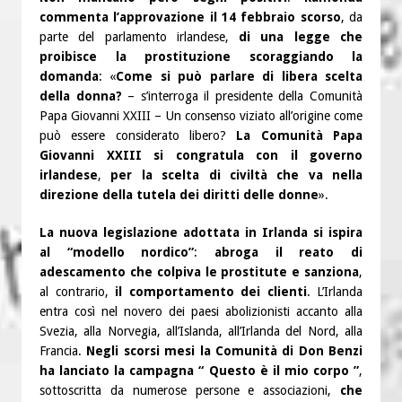
commenta l’approvazione il 14 febbraio scorso
, da
parte del parlamento irlandese,
di una legge che
proibisce la prostituzione scoraggiando la
domanda
: «
Come si può parlare di libera scelta
della donna?
– s’interroga il presidente della Comunità
Papa Giovanni XXIII – Un consenso viziato all’origine come
può essere considerato libero?
La Comunità Papa
Giovanni XXIII si congratula con il governo
irlandese
,
per la scelta di civiltà che va nella
direzione della tutela dei diritti delle donne
».
La nuova legislazione adottata in Irlanda si ispira
al “modello nordico”
:
abroga il reato di
adescamento che colpiva le prostitute e sanziona
,
al contrario,
il comportamento dei clienti
. L’Irlanda
entra così nel novero dei paesi abolizionisti accanto alla
Svezia, alla Norvegia, all’Islanda, all’Irlanda del Nord, alla
Francia.
Negli scorsi mesi la Comunità di Don Benzi
ha lanciato la campagna “ Questo è il mio corpo ”
,
sottoscritta da numerose persone e associazioni,
che