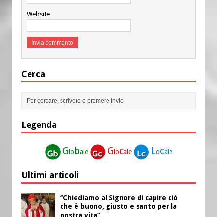
Website
Cerca
Legenda
G
b
G
c
L
c
lo
ale
lo
ale
o
ale
Ultimi articoli
“Chiediamo al Signore di capire ciò
che è buono, giusto e santo per la
nostra vita”