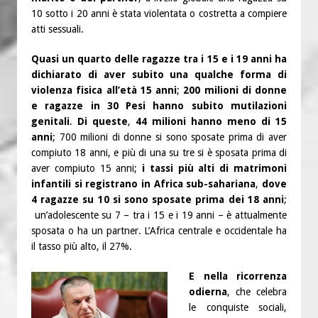
10 sotto i 20 anni è stata violentata o costretta a compiere
atti sessuali.
Quasi un quarto delle ragazze tra i 15 e i 19 anni ha
dichiarato di aver subito una qualche forma di
violenza fisica all’età 15 anni
;
200 milioni di donne
e ragazze in 30 Pesi hanno subito mutilazioni
genitali
.
Di queste
,
44 milioni hanno meno di 15
anni
; 700 milioni di donne si sono sposate prima di aver
compiuto 18 anni, e più di una su tre si è sposata prima di
aver compiuto 15 anni;
i tassi più alti di matrimoni
infantili si registrano in Africa sub-sahariana
,
dove
4 ragazze su 10 si sono sposate prima dei 18 anni
;
un’adolescente su 7 – tra i 15 e i 19 anni – è attualmente
sposata o ha un partner. L’Africa centrale e occidentale ha
il tasso più alto, il 27%.
E nella ricorrenza
odierna
, che celebra
le conquiste sociali,