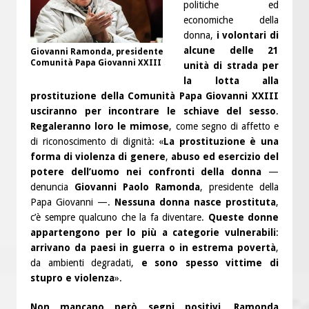
politiche ed
economiche della
donna,
i volontari di
alcune delle 21
Giovanni Ramonda, presidente
Comunità Papa Giovanni XXIII
unità di strada per
la lotta alla
prostituzione della Comunità Papa Giovanni XXIII
usciranno per incontrare le schiave del sesso
.
Regaleranno loro le mimose
, come segno di affetto e
di riconoscimento di dignità: «
La prostituzione è una
forma di violenza di genere
,
abuso ed esercizio del
potere dell’uomo nei confronti della donna
—
denuncia
Giovanni Paolo Ramonda
, presidente della
Papa Giovanni —.
Nessuna donna nasce prostituta
,
c’è sempre qualcuno che la fa diventare.
Queste donne
appartengono per lo più a categorie vulnerabili
:
arrivano da paesi in guerra o in estrema povertà
,
da ambienti degradati,
e sono spesso vittime di
stupro e violenza
».
Non mancano però segni positivi
.
Ramonda