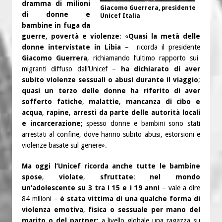
dramma di milioni
Giacomo Guerrera, presidente
di donne e
Unicef Italia
bambine in fuga da
guerre
,
povertà e violenze
: «
Quasi la metà delle
donne intervistate in Libia
– ricorda il presidente
Giacomo Guerrera
, richiamando l’ultimo rapporto sui
migranti diffuso dall’Unicef –
ha dichiarato di aver
subito violenze sessuali o abusi durante il viaggio
;
quasi un terzo delle donne ha riferito di aver
sofferto fatiche
,
malattie
,
mancanza di cibo e
acqua
,
rapine
,
arresti da parte delle autorità locali
e incarcerazione
; spesso donne e bambini sono stati
arrestati al confine, dove hanno subito abusi, estorsioni e
violenze basate sul genere».
Ma oggi l’Unicef ricorda anche tutte le bambine
spose
,
violate
,
sfruttate
:
nel mondo
un’adolescente su 3 tra i 15 e i 19 anni
– vale a dire
84 milioni –
è stata vittima di una qualche forma di
violenza emotiva
,
fisica o sessuale per mano del
marito o del partner
; a livello globale una ragazza su