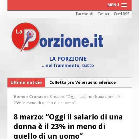
MENU
Facebook
Twitter
Feed RSS
LA PORZIONE
...nel frammento, tutto
Ultime notizie
Colletta pro Venezuela: aderisce
anche l’Arcidiocesi di Pescara-Penne
Home
»
Cronaca
»
8 marzo: “Oggi il salario di una donna è il
Fine vita: la Chiesa Cattolica inglese si
23% in meno di quello di un uomo”
mobilita contro il suicidio assistito
8 marzo: “Oggi il salario di una
Torna la festa della Madonnina a
donna è il 23% in meno di
Montesilvano: “Tanta la devozione”
quello di un uomo”
Torna la festa di Sant’Andrea: