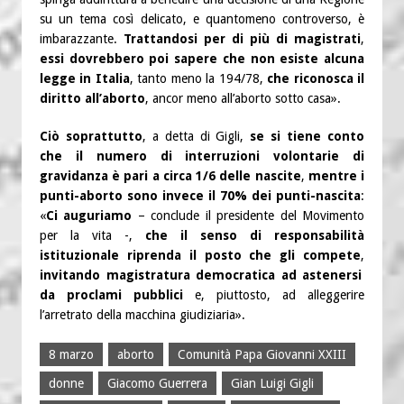
su un tema così delicato, e quantomeno controverso, è
imbarazzante.
Trattandosi per di più di magistrati
,
essi dovrebbero poi sapere che non esiste alcuna
legge in Italia
, tanto meno la 194/78,
che riconosca il
diritto all’aborto
, ancor meno all’aborto sotto casa».
Ciò soprattutto
, a detta di Gigli,
se si tiene conto
che il numero di interruzioni volontarie di
gravidanza è pari a circa 1/6 delle nascite
,
mentre i
punti-aborto sono invece il 70% dei punti-nascita
:
«
Ci auguriamo
– conclude il presidente del Movimento
per la vita -,
che il senso di responsabilità
istituzionale riprenda il posto che gli compete
,
invitando magistratura democratica ad astenersi
da proclami pubblici
e, piuttosto, ad alleggerire
l’arretrato della macchina giudiziaria».
8 marzo
aborto
Comunità Papa Giovanni XXIII
donne
Giacomo Guerrera
Gian Luigi Gigli