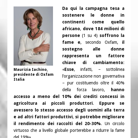
Da qui la campagna tesa a
sostenere le donne in
continenti come quello
africano
,
dove 184 milioni di
persone
(1 su 4)
soffrono la
fame e
, secondo Oxfam,
il
sostegno alle donne
rappresenta un fattore
chiave di cambiamento
:
«
Esse
, infatti, – sottolinea
Maurizia Iachino,
presidente di Oxfam
l’organizzazione non governativa
Italia
– pur costituendo oltre il 40%
della forza lavoro,
hanno
accesso a meno del 10% dei crediti concessi in
agricoltura ai piccoli produttori
.
Eppure se
avessero lo stesso accesso degli uomini alla terra
e ad altri fattori produttivi
,
si potrebbe migliorare
il rendimento dei raccolti del 20-30%
. Un circolo
virtuoso che a livello globale porterebbe a ridurre la fame
del 19%».