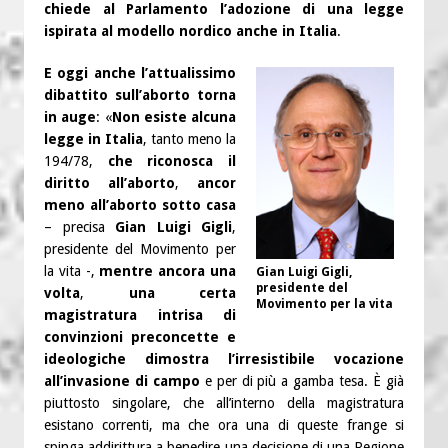
chiede al Parlamento l’adozione di una legge
ispirata al modello nordico anche in Italia
.
E oggi anche l’attualissimo
dibattito sull’aborto
torna
in auge
: «
Non esiste alcuna
legge in Italia
, tanto meno la
194/78,
che riconosca il
diritto all’aborto
,
ancor
meno all’aborto sotto casa
– precisa
Gian Luigi Gigli
,
presidente del Movimento per
la vita -,
mentre ancora una
Gian Luigi Gigli,
presidente del
volta
,
una certa
Movimento per la vita
magistratura intrisa di
convinzioni preconcette e
ideologiche dimostra l’irresistibile vocazione
all’invasione di campo
e per di più a gamba tesa. È già
piuttosto singolare, che all’interno della magistratura
esistano correnti, ma che ora una di queste frange si
spinga addirittura a benedire una decisione di una Regione