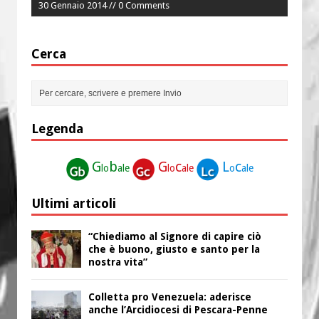
30 Gennaio 2014 // 0 Comments
Cerca
Legenda
G
b
G
c
L
c
lo
ale
lo
ale
o
ale
Ultimi articoli
“Chiediamo al Signore di capire ciò
che è buono, giusto e santo per la
nostra vita”
Colletta pro Venezuela: aderisce
anche l’Arcidiocesi di Pescara-Penne