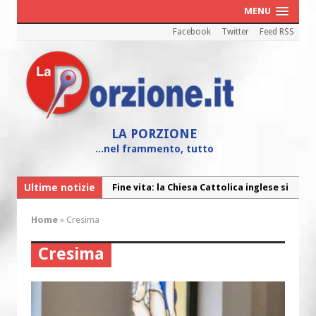
MENU
Facebook
Twitter
Feed RSS
LA PORZIONE
...nel frammento, tutto
Ultime notizie
Fine vita: la Chiesa Cattolica inglese si
mobilita contro il suicidio assistito
Home
»
Cresima
Torna la festa della Madonnina a
Montesilvano: “Tanta la devozione”
Cresima
Torna la festa di Sant’Andrea:
“Chiediamogli di legarci al bene”
“Chiediamo al Signore di capire ciò che