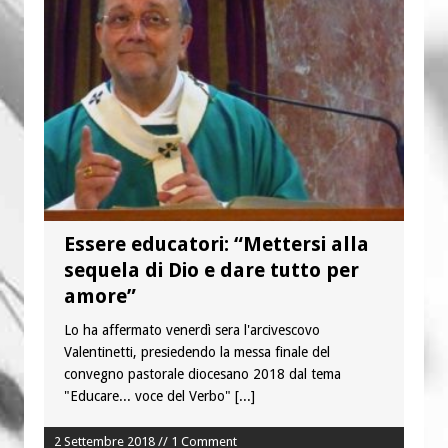
“Chiediamogli di legarci al bene”
“Chiediamo al Signore di capire ciò che
è buono, giusto e santo per la nostra
vita”
Essere educatori: “Mettersi alla
sequela di Dio e dare tutto per
amore”
Lo ha affermato venerdì sera l'arcivescovo
Valentinetti, presiedendo la messa finale del
convegno pastorale diocesano 2018 dal tema
"Educare... voce del Verbo"
[...]
2 Settembre 2018 // 1 Comment