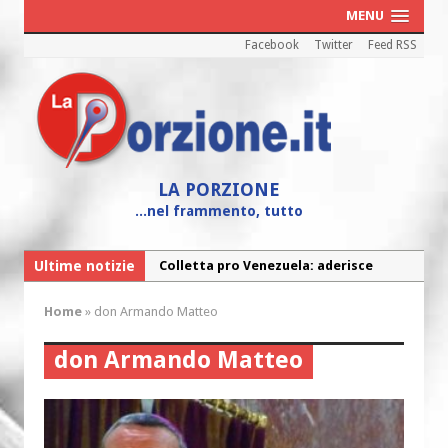
MENU
Facebook
Twitter
Feed RSS
LA PORZIONE
...nel frammento, tutto
Ultime notizie
Colletta pro Venezuela: aderisce
anche l’Arcidiocesi di Pescara-Penne
Home
»
don Armando Matteo
Fine vita: la Chiesa Cattolica inglese si
mobilita contro il suicidio assistito
don Armando Matteo
Torna la festa della Madonnina a
Montesilvano: “Tanta la devozione”
Torna la festa di Sant’Andrea: