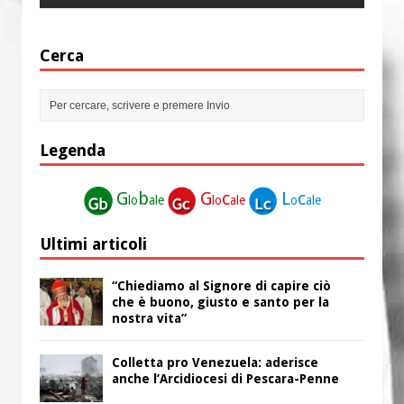
Cerca
Legenda
G
b
G
c
L
c
lo
ale
lo
ale
o
ale
Ultimi articoli
“Chiediamo al Signore di capire ciò
che è buono, giusto e santo per la
nostra vita”
Colletta pro Venezuela: aderisce
anche l’Arcidiocesi di Pescara-Penne