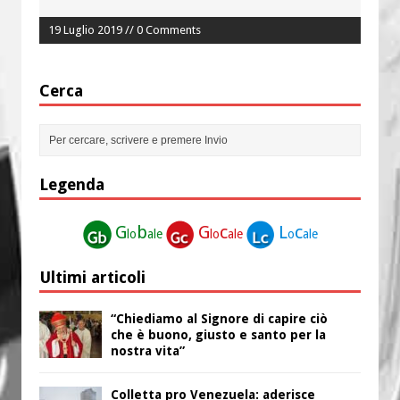
19 Luglio 2019 // 0 Comments
Cerca
Legenda
G
b
G
c
L
c
lo
ale
lo
ale
o
ale
Ultimi articoli
“Chiediamo al Signore di capire ciò
che è buono, giusto e santo per la
nostra vita”
Colletta pro Venezuela: aderisce