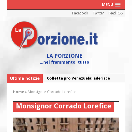
MENU
Facebook
Twitter
Feed RSS
LA PORZIONE
...nel frammento, tutto
Ultime notizie
Colletta pro Venezuela: aderisce
anche l’Arcidiocesi di Pescara-Penne
Home
»
Monsignor Corrado Lorefice
Fine vita: la Chiesa Cattolica inglese si
mobilita contro il suicidio assistito
Monsignor Corrado Lorefice
Torna la festa della Madonnina a
Montesilvano: “Tanta la devozione”
Torna la festa di Sant’Andrea: