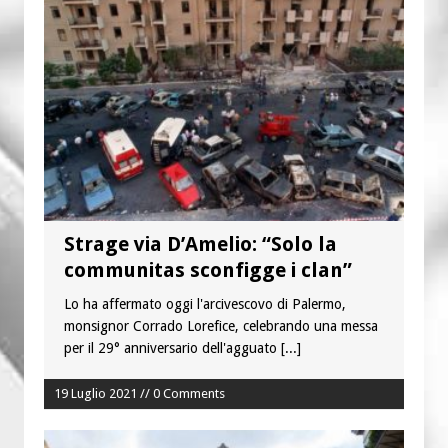
“Chiediamogli di legarci al bene”
“Chiediamo al Signore di capire ciò che
è buono, giusto e santo per la nostra
vita”
Strage via D’Amelio: “Solo la
communitas sconfigge i clan”
Lo ha affermato oggi l'arcivescovo di Palermo,
monsignor Corrado Lorefice, celebrando una messa
per il 29° anniversario dell'agguato
[...]
19 Luglio 2021 // 0 Comments