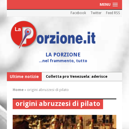
MENU
Facebook
Twitter
Feed RSS
LA PORZIONE
...nel frammento, tutto
Ultime notizie
Colletta pro Venezuela: aderisce
anche l’Arcidiocesi di Pescara-Penne
Home
»
origini abruzzesi di pilato
Fine vita: la Chiesa Cattolica inglese si
mobilita contro il suicidio assistito
origini abruzzesi di pilato
Torna la festa della Madonnina a
Montesilvano: “Tanta la devozione”
Torna la festa di Sant’Andrea: