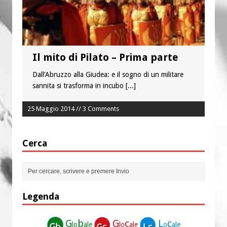
“Chiediamogli di legarci al bene”
“Chiediamo al Signore di capire ciò che
è buono, giusto e santo per la nostra
vita”
Il mito di Pilato – Prima parte
Dall’Abruzzo alla Giudea: e il sogno di un militare
sannita si trasforma in incubo
[...]
25 Maggio 2014 // 3 Comments
Cerca
Legenda
G
b
G
c
L
c
lo
ale
lo
ale
o
ale