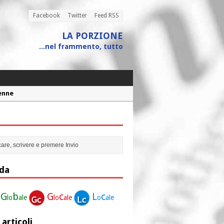
Facebook
Twitter
Feed RSS
LA PORZIONE
...nel frammento, tutto
Penne
 assistito
ione”
r la nostra vita”
da
G
b
G
c
L
c
lo
ale
lo
ale
o
ale
 articoli