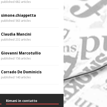
published 682 articles
simone.chiappetta
published 563 articles
Claudia Mancini
published 232 articles
Giovanni Marcotullio
published 156 articles
Corrado De Dominicis
published 140 articles
Rimani in contatto