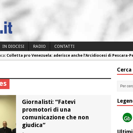
IN DIOCESI
RADIO
CONTATTI
aca:
Colletta pro Venezuela: aderisce anche l’Arcidiocesi di Pescara-
aca:
Fine vita: la Chiesa Cattolica inglese si mobilita contro il suicidio
Cerca
aca:
Torna la festa della Madonnina a Montesilvano: “Tanta la devoz
es
aca:
Torna la festa di Sant’Andrea: “Chiediamogli di legarci al bene”
aca:
“Chiediamo al Signore di capire ciò che è buono, giusto e santo pe
Legen
Giornalisti: “Fatevi
promotori di una
comunicazione che non
giudica”
Ultimi