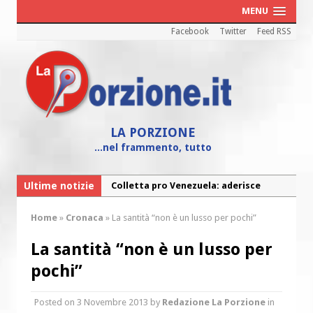
MENU
Facebook
Twitter
Feed RSS
LA PORZIONE
...nel frammento, tutto
Ultime notizie
Colletta pro Venezuela: aderisce
anche l’Arcidiocesi di Pescara-Penne
Home
»
Cronaca
»
La santità “non è un lusso per pochi”
Fine vita: la Chiesa Cattolica inglese si
mobilita contro il suicidio assistito
La santità “non è un lusso per
Torna la festa della Madonnina a
pochi”
Montesilvano: “Tanta la devozione”
Posted on
3 Novembre 2013
by
Redazione La Porzione
in
Torna la festa di Sant’Andrea: