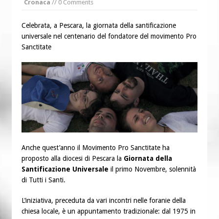
Cronaca
// 0 Comments
“Chiediamogli di legarci al bene”
“Chiediamo al Signore di capire ciò che
Celebrata, a Pescara, la giornata della santificazione
è buono, giusto e santo per la nostra
universale nel centenario del fondatore del movimento Pro
vita”
Sanctitate
Anche quest’anno il Movimento Pro Sanctitate ha
proposto alla diocesi di Pescara la
Giornata della
Santificazione Universale
il primo Novembre, solennità
di Tutti i Santi.
L’iniziativa, preceduta da vari incontri nelle foranie della
chiesa locale, è un appuntamento tradizionale: dal 1975 in