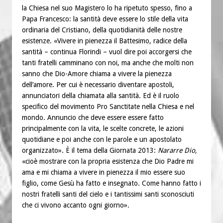
la Chiesa nel suo Magistero lo ha ripetuto spesso, fino a
Papa Francesco: la santità deve essere lo stile della vita
ordinaria del Cristiano, della quotidianità delle nostre
esistenze. «Vivere in pienezza il Battesimo, radice della
santità – continua Florindi – vuol dire poi accorgersi che
tanti fratelli camminano con noi, ma anche che molti non
sanno che Dio-Amore chiama a vivere la pienezza
dell’amore­. Per cui è necessario diventare apostoli,
annunciatori della chiamata alla santità. Ed è il ruolo
specifico del movimento Pro Sanctitate nella Chiesa e nel
mondo. Annuncio che deve essere essere fatto
principalmente con la vita, le scelte concrete, le azioni
quotidiane e poi anche con le parole e un apostolato
organizzato­». È il tema della Giornata 2013:
Nararre Dio,
«cioè mostrare con la propria esistenza che Dio Padre mi
ama e mi chiama a vivere in pienezza il mio essere suo
figlio, come Gesù ha fatto e insegnato. Come hanno fatto i
nostri fratelli santi del cielo e i tantissimi santi sconosciuti
che ci vivono accanto ogni giorno».