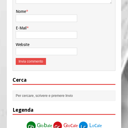
Nome
*
E-Mail
*
Website
Cerca
Legenda
G
b
G
c
L
c
lo
ale
lo
ale
o
ale