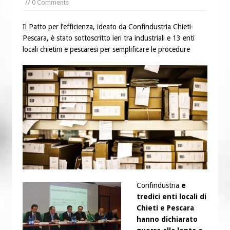
// 0 Comments
“Chiediamogli di legarci al bene”
“Chiediamo al Signore di capire ciò che
Il Patto per l’efficienza, ideato da Confindustria Chieti-
è buono, giusto e santo per la nostra
Pescara, è stato sottoscritto ieri tra industriali e 13 enti
vita”
locali chietini e pescaresi per semplificare le procedure
Confindustria
e
tredici enti locali di
Chieti e Pescara
hanno dichiarato