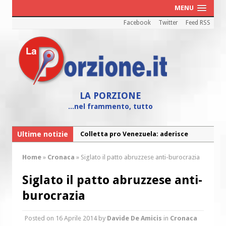
MENU
Facebook
Twitter
Feed RSS
LA PORZIONE
...nel frammento, tutto
Ultime notizie
Colletta pro Venezuela: aderisce
anche l’Arcidiocesi di Pescara-Penne
Home
»
Cronaca
»
Siglato il patto abruzzese anti-burocrazia
Fine vita: la Chiesa Cattolica inglese si
mobilita contro il suicidio assistito
Siglato il patto abruzzese anti-
Torna la festa della Madonnina a
burocrazia
Montesilvano: “Tanta la devozione”
Posted on
16 Aprile 2014
by
Davide De Amicis
in
Cronaca
Torna la festa di Sant’Andrea: