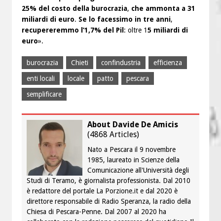
25% del costo della burocrazia
,
che ammonta a 31
miliardi di euro
.
Se lo facessimo in tre anni
,
recupereremmo l’1,7% del Pil
: oltre 1
5 miliardi di
euro
».
burocrazia
Chieti
confindustria
efficienza
enti locali
locale
patto
pescara
semplificare
About Davide De Amicis
(
4868 Articles
)
Nato a Pescara il 9 novembre
1985, laureato in Scienze della
Comunicazione all'Università degli
Studi di Teramo, è giornalista professionista. Dal 2010
è redattore del portale La Porzione.it e dal 2020 è
direttore responsabile di Radio Speranza, la radio della
Chiesa di Pescara-Penne. Dal 2007 al 2020 ha