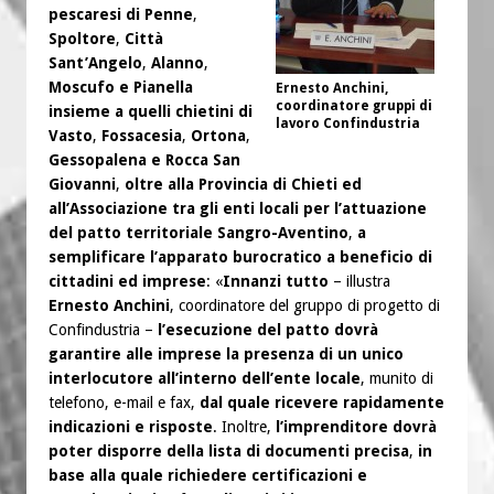
pescaresi di Penne
,
Spoltore
,
Città
Sant’Angelo
,
Alanno
,
Moscufo e Pianella
Ernesto Anchini,
coordinatore gruppi di
insieme a quelli chietini di
lavoro Confindustria
Vasto
,
Fossacesia
,
Ortona
,
Gessopalena e Rocca San
Giovanni
,
oltre alla Provincia di Chieti ed
all’Associazione tra gli enti locali per l’attuazione
del patto territoriale Sangro-Aventino
,
a
semplificare l’apparato burocratico a beneficio di
cittadini ed imprese
: «
Innanzi tutto
– illustra
Ernesto Anchini
, coordinatore del gruppo di progetto di
Confindustria –
l’esecuzione del patto dovrà
garantire alle imprese la presenza di un unico
interlocutore all’interno dell’ente locale
, munito di
telefono, e-mail e fax,
dal quale ricevere rapidamente
indicazioni e risposte
. Inoltre,
l’imprenditore dovrà
poter disporre della lista di documenti precisa
,
in
base alla quale richiedere certificazioni e