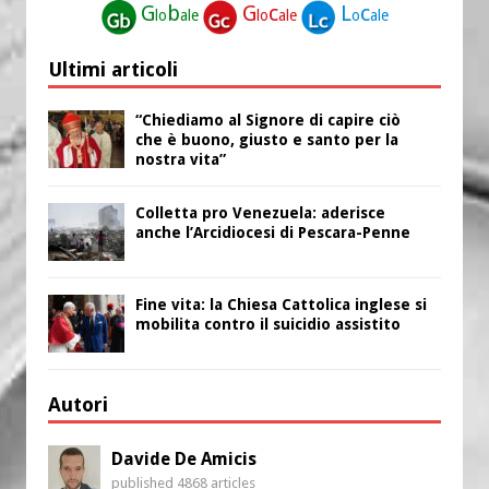
G
b
G
c
L
c
lo
ale
lo
ale
o
ale
Ultimi articoli
“Chiediamo al Signore di capire ciò
che è buono, giusto e santo per la
nostra vita”
Colletta pro Venezuela: aderisce
anche l’Arcidiocesi di Pescara-Penne
Fine vita: la Chiesa Cattolica inglese si
mobilita contro il suicidio assistito
Autori
Davide De Amicis
published 4868 articles