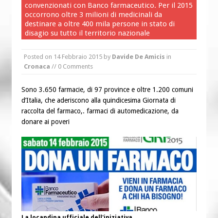
convenzionati con Banco farmaceutico. Per il 2015
“Chiediamogli di legarci al bene”
occorrono oltre 3 milioni di medicinali da
“Chiediamo al Signore di capire ciò che
destinare a oltre 400 mila persone in stato di
disagio su tutto il territorio nazionale
è buono, giusto e santo per la nostra
vita”
Posted on
14 Febbraio 2015
by
Davide De Amicis
in
Cronaca
// 0 Comments
Sono 3.650 farmacie, di 97 province e oltre 1.200 comuni
d’Italia, che aderiscono alla quindicesima Giornata di
raccolta del farmaco,. farmaci di automedicazione, da
donare ai poveri
La locandina ufficiale dell'iniziativa