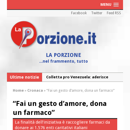
MENU
Facebook
Twitter
Feed RSS
LA PORZIONE
...nel frammento, tutto
Ultime notizie
Colletta pro Venezuela: aderisce
anche l’Arcidiocesi di Pescara-Penne
Home
»
Cronaca
»
“Fai un gesto d’amore, dona un farmaco”
Fine vita: la Chiesa Cattolica inglese si
mobilita contro il suicidio assistito
“Fai un gesto d’amore, dona
Torna la festa della Madonnina a
un farmaco”
Montesilvano: “Tanta la devozione”
La finalità dell’iniziativa è raccogliere farmaci da
Torna la festa di Sant’Andrea:
donare ai 1.576 enti caritativi italiani