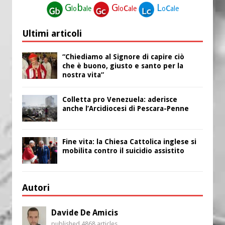
G
b
G
c
L
c
lo
ale
lo
ale
o
ale
Ultimi articoli
“Chiediamo al Signore di capire ciò
che è buono, giusto e santo per la
nostra vita”
Colletta pro Venezuela: aderisce
anche l’Arcidiocesi di Pescara-Penne
Fine vita: la Chiesa Cattolica inglese si
mobilita contro il suicidio assistito
Autori
Davide De Amicis
published 4868 articles