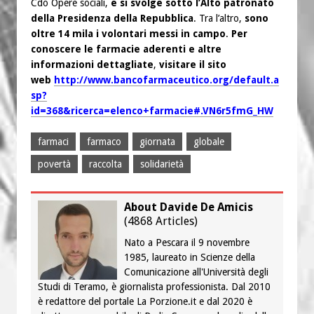
Cdo Opere sociali,
e si svolge sotto l’Alto patronato
della Presidenza della Repubblica
. Tra l’altro,
sono
oltre 14 mila i volontari messi in campo
.
Per
conoscere le farmacie aderenti e altre
informazioni dettagliate
,
visitare il sito
web
http://www.bancofarmaceutico.org/default.a
sp?
id=368&ricerca=elenco+farmacie#.VN6r5fmG_HW
farmaci
farmaco
giornata
globale
povertà
raccolta
solidarietà
About Davide De Amicis
(
4868 Articles
)
Nato a Pescara il 9 novembre
1985, laureato in Scienze della
Comunicazione all'Università degli
Studi di Teramo, è giornalista professionista. Dal 2010
è redattore del portale La Porzione.it e dal 2020 è