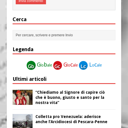
Cerca
Legenda
G
b
G
c
L
c
lo
ale
lo
ale
o
ale
Ultimi articoli
“Chiediamo al Signore di capire ciò
che è buono, giusto e santo per la
nostra vita”
Colletta pro Venezuela: aderisce
anche l’Arcidiocesi di Pescara-Penne