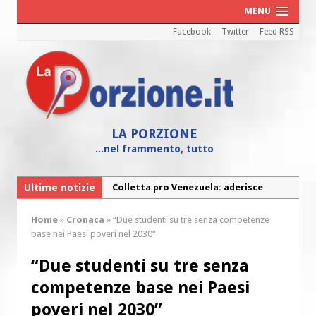
MENU
Facebook
Twitter
Feed RSS
LA PORZIONE
...nel frammento, tutto
Ultime notizie
Colletta pro Venezuela: aderisce
anche l’Arcidiocesi di Pescara-Penne
Home
»
Cronaca
»
“Due studenti su tre senza competenze
Fine vita: la Chiesa Cattolica inglese si
base nei Paesi poveri nel 2030”
mobilita contro il suicidio assistito
“Due studenti su tre senza
Torna la festa della Madonnina a
competenze base nei Paesi
Montesilvano: “Tanta la devozione”
poveri nel 2030”
Torna la festa di Sant’Andrea: