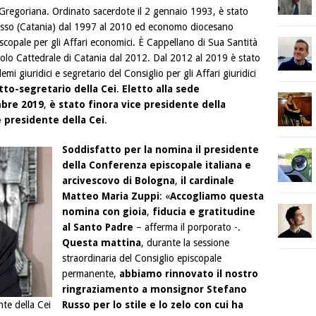
 Gregoriana. Ordinato sacerdote il 2 gennaio 1993, è stato
passo (Catania) dal 1997 al 2010 ed economo diocesano
iscopale per gli Affari economici. È Cappellano di Sua Santità
lo Cattedrale di Catania dal 2012. Dal 2012 al 2019 è stato
emi giuridici e segretario del Consiglio per gli Affari giuridici
tto-segretario della Cei
.
Eletto alla sede
embre 2019
,
è stato finora vice presidente della
 presidente della Cei
.
Soddisfatto per la nomina il presidente
della Conferenza episcopale italiana e
arcivescovo di Bologna
,
il cardinale
Matteo Maria Zuppi
: «
Accogliamo questa
nomina con gioia
,
fiducia e gratitudine
al Santo Padre
– afferma il porporato -.
Questa mattina
, durante la sessione
straordinaria del Consiglio episcopale
permanente,
abbiamo rinnovato il nostro
ringraziamento a monsignor Stefano
te della Cei
Russo
per lo stile e lo zelo con cui ha