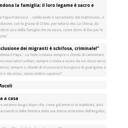
dona la famiglia: il loro legame è sacro e
isce Papa Francesco -, celebrando il sacramento del matrimonio, si
ione, con la grazia di Cristo, per tutta la vita. La Chiesa, da
ersi cura della famiglia che ne nasce, come dono di Dio per la
sorte"
sclusione dei migranti è schifosa, criminale!”
olinea il Papa -. La fede cristiana sempre ci chiede di camminare
ere marciatori solitari; sempre ci invita a uscire da noi stessi verso
oi stessi; sempre ci chiede di riconoscerci bisognosi di guarigione e
i ci sta vicino, senza sentirci superiori"
Ascoli
a a casa
dre avranno luogo dopo che, come già emerso in mattinata, avrà
acciandosi dalla finestra della sua stanza al termine dell'Angelus,