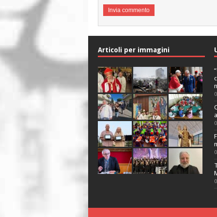
Articoli per immagini
“
c
n
C
a
F
m
T
M