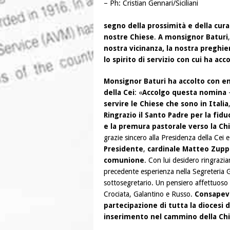
– Ph: Cristian Gennari/Siciliani
segno della prossimità e della cur
nostre Chiese
.
A monsignor Baturi
nostra vicinanza, la nostra preghie
lo spirito di servizio con cui ha ac
Monsignor Baturi ha accolto con e
della Cei
: «
Accolgo questa nomina
servire le Chiese che sono in Italia
Ringrazio il Santo Padre per la fid
e la premura pastorale verso la Chi
grazie sincero alla Presidenza della Cei
Presidente
,
cardinale Matteo Zupp
comunione
. Con lui desidero ringrazia
precedente esperienza nella Segreteria Ge
sottosegretario. Un pensiero affettuoso ai
Crociata, Galantino e Russo.
Consapevo
partecipazione di tutta la diocesi d
inserimento nel cammino della Chie