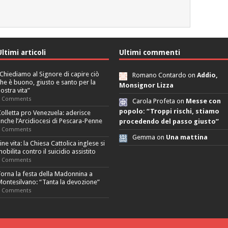
Ultimi articoli
Ultimi commenti
Chiediamo al Signore di capire ciò
Romano Contardo on
Addio,
he è buono, giusto e santo per la
Monsignor Lizza
ostra vita”
0 Comments
Carola Profeta on
Messe con
popolo: “Troppi rischi, stiamo
olletta pro Venezuela: aderisce
nche l’Arcidiocesi di Pescara-Penne
procedendo del passo giusto”
0 Comments
Gemma on
Una mattina
ine vita: la Chiesa Cattolica inglese si
obilita contro il suicidio assistito
0 Comments
orna la festa della Madonnina a
ontesilvano: “Tanta la devozione”
0 Comments