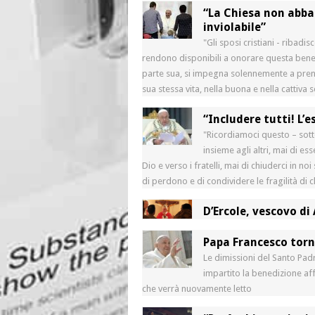
“La Chiesa non abban
inviolabile”
"Gli sposi cristiani - ribad
rendono disponibili a onorare questa benediz
parte sua, si impegna solennemente a prend
sua stessa vita, nella buona e nella cattiva 
“Includere tutti! L’e
"Ricordiamoci questo – sott
insieme agli altri, mai di ess
Dio e verso i fratelli, mai di chiuderci in n
di perdono e di condividere le fragilità di ch
D’Ercole, vescovo di 
Papa Francesco torn
Le dimissioni del Santo Pa
impartito la benedizione aff
che verrà nuovamente letto