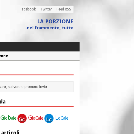
Facebook
Twitter
Feed RSS
LA PORZIONE
...nel frammento, tutto
Penne
 assistito
ione”
r la nostra vita”
da
G
b
G
c
L
c
lo
ale
lo
ale
o
ale
 articoli