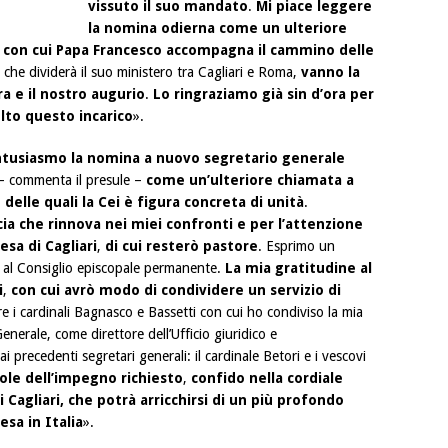
vissuto il suo mandato
.
Mi piace leggere
la nomina odierna come un ulteriore
a con cui Papa Francesco accompagna il cammino delle
, che dividerà il suo ministero tra Cagliari e Roma,
vanno la
ra e il nostro augurio
.
Lo ringraziamo già sin d’ora per
colto questo incarico
».
ntusiasmo la nomina a nuovo segretario generale
– commenta il presule –
come un’ulteriore chiamata a
,
delle quali la Cei è figura concreta di unità
.
ucia che rinnova nei miei confronti e per l’attenzione
esa di Cagliari
,
di cui resterò pastore
. Esprimo un
 e al Consiglio episcopale permanente.
La mia gratitudine al
i
,
con cui avrò modo di condividere un servizio di
re i cardinali Bagnasco e Bassetti con cui ho condiviso la mia
nerale, come direttore dell’Ufficio giuridico e
 precedenti segretari generali: il cardinale Betori e i vescovi
le dell’impegno richiesto
,
confido nella cordiale
i Cagliari, che potrà arricchirsi di un più profondo
sa in Italia
».