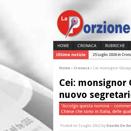
HOME
CRONACA
RUBRICHE
Ultime notizie
25 Luglio 2026 in Cron
24 Luglio 2026 in Cron
Home
»
Cronaca
»
Cei: monsignor Giusepp
24 Luglio 2026 in Cron
Cei: monsignor G
23 Luglio 2026 in Cron
26 Luglio 2026 in Cron
nuovo segretari
"Accolgo questa nomina – commenta 
Chiese che sono in Italia, delle qual
Posted on
5 Luglio 2022
by
Davide De Am