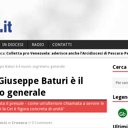
IN DIOCESI
RADIO
CONTATTI
aca:
Colletta pro Venezuela: aderisce anche l’Arcidiocesi di Pescara-
aca:
Fine vita: la Chiesa Cattolica inglese si mobilita contro il suicidio
Cerca
e Baturi è il nuovo segretario generale
aca:
Torna la festa della Madonnina a Montesilvano: “Tanta la devoz
iuseppe Baturi è il
aca:
Torna la festa di Sant’Andrea: “Chiediamogli di legarci al bene”
aca:
“Chiediamo al Signore di capire ciò che è buono, giusto e santo pe
o generale
Legen
il presule - come un’ulteriore chiamata a servire le
i la Cei è figura concreta di unità"
icis
in
Cronaca
// 0 Comments
Ultimi