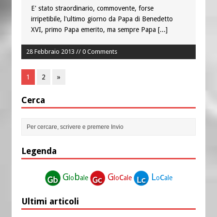
E' stato straordinario, commovente, forse
irripetibile, l'ultimo giorno da Papa di Benedetto
XVI, primo Papa emerito, ma sempre Papa
[...]
28 Febbraio 2013 // 0 Comments
1
2
»
Cerca
Legenda
G
b
G
c
L
c
lo
ale
lo
ale
o
ale
Ultimi articoli