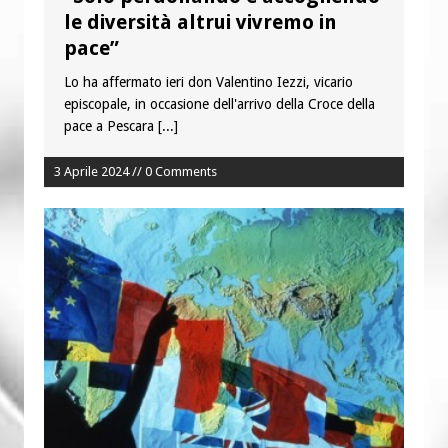
Colletta pro Venezuela: aderisce
le diversità altrui vivremo in
anche l’Arcidiocesi di Pescara-Penne
pace”
Fine vita: la Chiesa Cattolica inglese si
Lo ha affermato ieri don Valentino Iezzi, vicario
mobilita contro il suicidio assistito
episcopale, in occasione dell'arrivo della Croce della
pace a Pescara
[...]
3 Aprile 2024 // 0 Comments