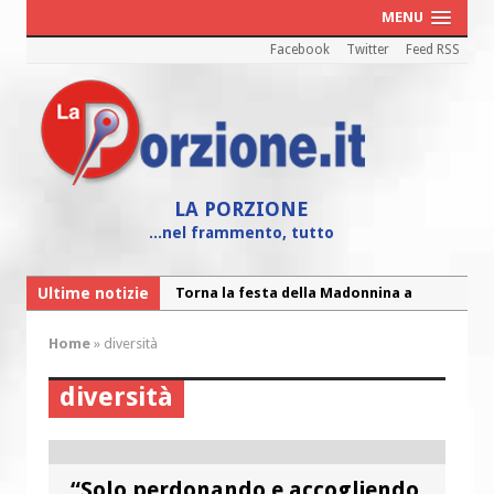
MENU
Facebook
Twitter
Feed RSS
LA PORZIONE
...nel frammento, tutto
Torna la festa della Madonnina a
Ultime notizie
Montesilvano: “Tanta la devozione”
Home
»
diversità
Torna la festa di Sant’Andrea:
“Chiediamogli di legarci al bene”
diversità
“Chiediamo al Signore di capire ciò che
è buono, giusto e santo per la nostra
vita”
“Solo perdonando e accogliendo