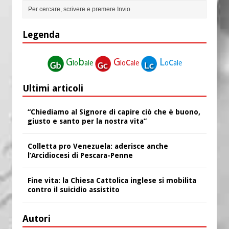
Legenda
G
b
G
c
L
c
lo
ale
lo
ale
o
ale
Ultimi articoli
“Chiediamo al Signore di capire ciò che è buono,
giusto e santo per la nostra vita”
Colletta pro Venezuela: aderisce anche
l’Arcidiocesi di Pescara-Penne
Fine vita: la Chiesa Cattolica inglese si mobilita
contro il suicidio assistito
Autori