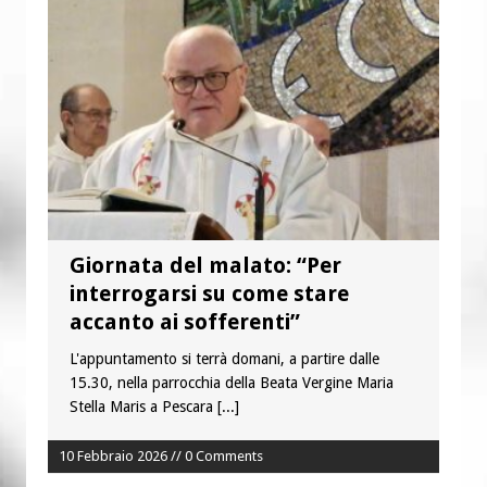
“Chiediamo al Signore di capire ciò che
è buono, giusto e santo per la nostra
vita”
Giornata del malato: “Per
interrogarsi su come stare
accanto ai sofferenti”
L'appuntamento si terrà domani, a partire dalle
15.30, nella parrocchia della Beata Vergine Maria
Stella Maris a Pescara
[...]
10 Febbraio 2026 // 0 Comments