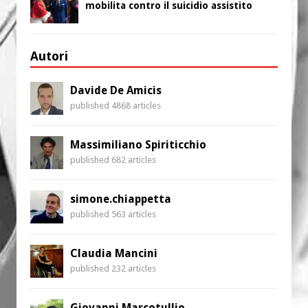
mobilita contro il suicidio assistito
Autori
Davide De Amicis
published 4868 articles
Massimiliano Spiriticchio
published 682 articles
simone.chiappetta
published 563 articles
Claudia Mancini
published 232 articles
Giovanni Marcotullio