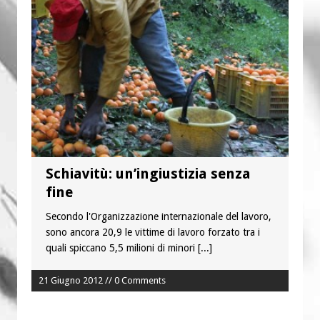
“Chiediamogli di legarci al bene”
“Chiediamo al Signore di capire ciò che
è buono, giusto e santo per la nostra
vita”
Schiavitù: un’ingiustizia senza
fine
Secondo l'Organizzazione internazionale del lavoro,
sono ancora 20,9 le vittime di lavoro forzato tra i
quali spiccano 5,5 milioni di minori
[...]
21 Giugno 2012 // 0 Comments