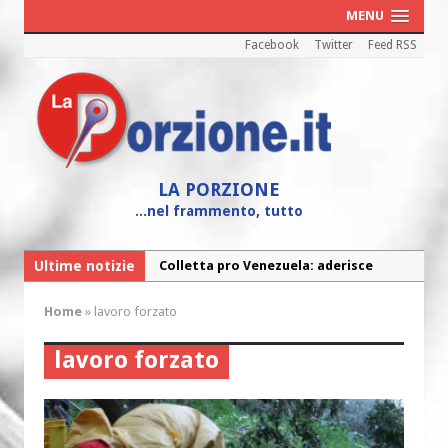
MENU
Facebook
Twitter
Feed RSS
LA PORZIONE
...nel frammento, tutto
Ultime notizie
Colletta pro Venezuela: aderisce
anche l’Arcidiocesi di Pescara-Penne
Home
»
lavoro forzato
Fine vita: la Chiesa Cattolica inglese si
mobilita contro il suicidio assistito
lavoro forzato
Torna la festa della Madonnina a
Montesilvano: “Tanta la devozione”
Torna la festa di Sant’Andrea: