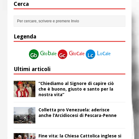
Cerca
Legenda
G
b
G
c
L
c
lo
ale
lo
ale
o
ale
Ultimi articoli
“Chiediamo al Signore di capire ciò
che è buono, giusto e santo per la
nostra vita”
Colletta pro Venezuela: aderisce
anche l’Arcidiocesi di Pescara-Penne
Fine vita: la Chiesa Cattolica inglese si