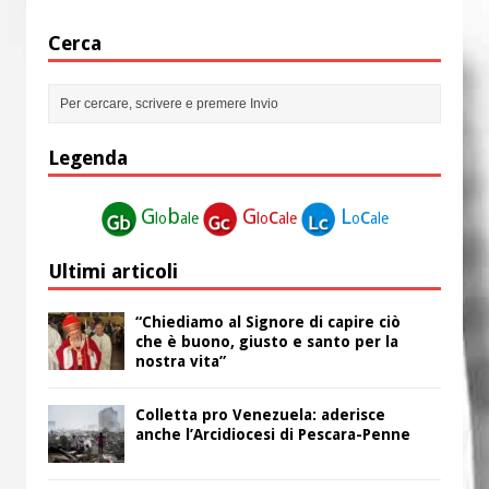
Cerca
Legenda
G
b
G
c
L
c
lo
ale
lo
ale
o
ale
Ultimi articoli
“Chiediamo al Signore di capire ciò
che è buono, giusto e santo per la
nostra vita”
Colletta pro Venezuela: aderisce
anche l’Arcidiocesi di Pescara-Penne