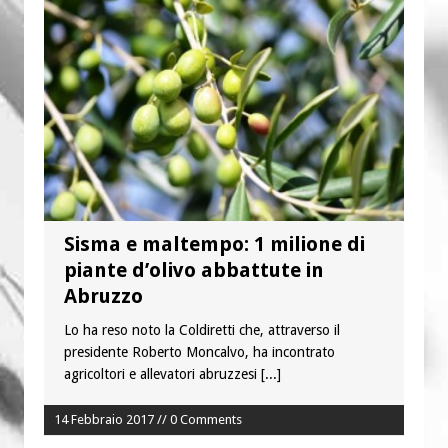
“Chiediamogli di legarci al bene”
“Chiediamo al Signore di capire ciò che
è buono, giusto e santo per la nostra
vita”
Sisma e maltempo: 1 milione di
piante d’olivo abbattute in
Abruzzo
Lo ha reso noto la Coldiretti che, attraverso il
presidente Roberto Moncalvo, ha incontrato
agricoltori e allevatori abruzzesi
[...]
14 Febbraio 2017 // 0 Comments