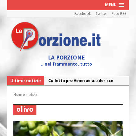
MENU
Facebook
Twitter
Feed RSS
LA PORZIONE
...nel frammento, tutto
Ultime notizie
Colletta pro Venezuela: aderisce
anche l’Arcidiocesi di Pescara-Penne
Home
»
olivo
Fine vita: la Chiesa Cattolica inglese si
mobilita contro il suicidio assistito
olivo
Torna la festa della Madonnina a
Montesilvano: “Tanta la devozione”
Torna la festa di Sant’Andrea: