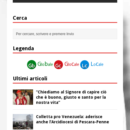
Cerca
Legenda
G
b
G
c
L
c
lo
ale
lo
ale
o
ale
Ultimi articoli
“Chiediamo al Signore di capire ciò
che è buono, giusto e santo per la
nostra vita”
Colletta pro Venezuela: aderisce
anche l’Arcidiocesi di Pescara-Penne