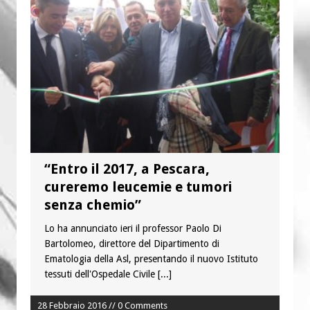
“Chiediamogli di legarci al bene”
“Chiediamo al Signore di capire ciò che
è buono, giusto e santo per la nostra
vita”
“Entro il 2017, a Pescara,
cureremo leucemie e tumori
senza chemio”
Lo ha annunciato ieri il professor Paolo Di
Bartolomeo, direttore del Dipartimento di
Ematologia della Asl, presentando il nuovo Istituto
tessuti dell'Ospedale Civile
[...]
28 Febbraio 2016 // 0 Comments