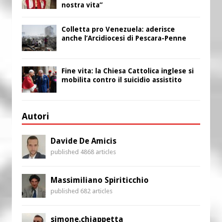
nostra vita”
Colletta pro Venezuela: aderisce
anche l’Arcidiocesi di Pescara-Penne
Fine vita: la Chiesa Cattolica inglese si
mobilita contro il suicidio assistito
Autori
Davide De Amicis
published 4868 articles
Massimiliano Spiriticchio
published 682 articles
simone.chiappetta