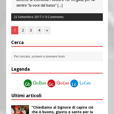
sentire “la voce dal basso”
[...]
22 Settembre 2017 // 0 Comments
1
2
3
4
»
Cerca
Legenda
G
b
G
c
L
c
lo
ale
lo
ale
o
ale
Ultimi articoli
“Chiediamo al Signore di capire ciò
che è buono, giusto e santo per la