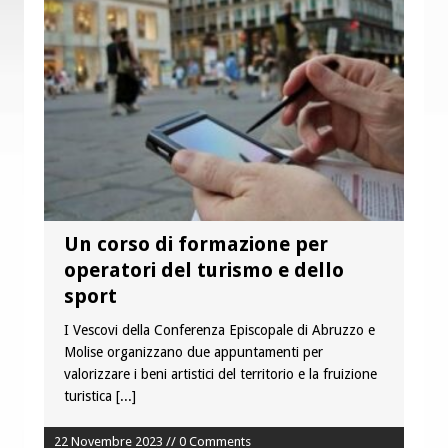
è buono, giusto e santo per la nostra
vita”
Colletta pro Venezuela: aderisce
anche l’Arcidiocesi di Pescara-Penne
Un corso di formazione per
operatori del turismo e dello
sport
I Vescovi della Conferenza Episcopale di Abruzzo e
Molise organizzano due appuntamenti per
valorizzare i beni artistici del territorio e la fruizione
turistica
[...]
22 Novembre 2023 // 0 Comments