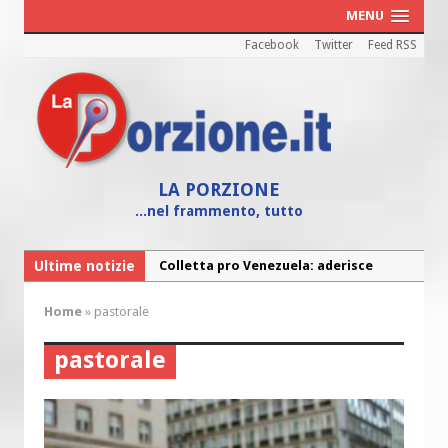
MENU
Facebook
Twitter
Feed RSS
LA PORZIONE
...nel frammento, tutto
Ultime notizie
Fine vita: la Chiesa Cattolica inglese si
mobilita contro il suicidio assistito
Home
»
pastorale
Torna la festa della Madonnina a
Montesilvano: “Tanta la devozione”
pastorale
Torna la festa di Sant’Andrea:
“Chiediamogli di legarci al bene”
“Chiediamo al Signore di capire ciò che