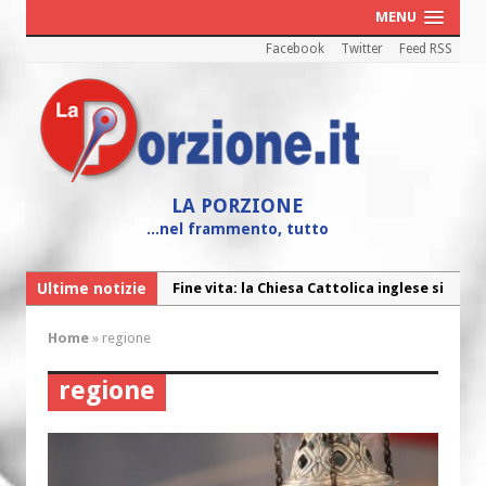
MENU
Facebook
Twitter
Feed RSS
LA PORZIONE
...nel frammento, tutto
Ultime notizie
Fine vita: la Chiesa Cattolica inglese si
mobilita contro il suicidio assistito
Home
»
regione
Torna la festa della Madonnina a
Montesilvano: “Tanta la devozione”
regione
Torna la festa di Sant’Andrea:
“Chiediamogli di legarci al bene”
“Chiediamo al Signore di capire ciò che