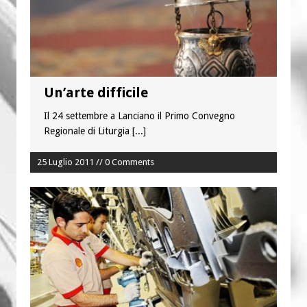
è buono, giusto e santo per la nostra
vita”
Colletta pro Venezuela: aderisce
anche l’Arcidiocesi di Pescara-Penne
Un’arte difficile
Il 24 settembre a Lanciano il Primo Convegno
Regionale di Liturgia
[...]
25 Luglio 2011 // 0 Comments