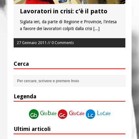
Lavoratori in crisi: c’è il patto
Siglata ieri, da parte di Regione e Provincie, l'intesa
a favore dei lavoratori colpiti dalla crisi
[...]
27 Gennaio 2011 // 0 Comments
Cerca
Legenda
G
b
G
c
L
c
lo
ale
lo
ale
o
ale
Ultimi articoli