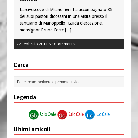
L'arcivescovo di Milano, ieri, ha accompagnato 85
dei suoi pastori diocesani in una visita presso il
santuario di Manoppello. Guida d'eccezione,
monsignor Bruno Forte
[...]
22 Febbraio 2011 // 0 Comments
Cerca
Legenda
G
b
G
c
L
c
lo
ale
lo
ale
o
ale
Ultimi articoli