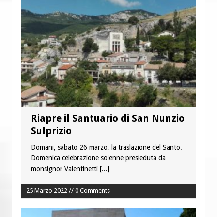
“Chiediamo al Signore di capire ciò che
è buono, giusto e santo per la nostra
vita”
Riapre il Santuario di San Nunzio
Sulprizio
Domani, sabato 26 marzo, la traslazione del Santo.
Domenica celebrazione solenne presieduta da
monsignor Valentinetti
[...]
25 Marzo 2022 // 0 Comments