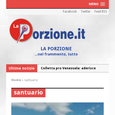
MENU
Facebook
Twitter
Feed RSS
LA PORZIONE
...nel frammento, tutto
Colletta pro Venezuela: aderisce
Ultime notizie
anche l’Arcidiocesi di Pescara-Penne
Fine vita: la Chiesa Cattolica inglese si
Home
»
santuario
mobilita contro il suicidio assistito
santuario
Torna la festa della Madonnina a
Montesilvano: “Tanta la devozione”
Torna la festa di Sant’Andrea:
“Chiediamogli di legarci al bene”