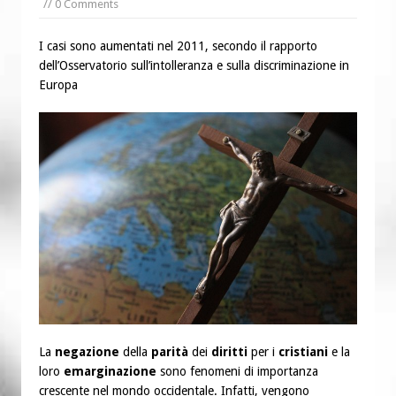
// 0 Comments
“Chiediamogli di legarci al bene”
“Chiediamo al Signore di capire ciò che
I casi sono aumentati nel 2011, secondo il rapporto
è buono, giusto e santo per la nostra
dell’Osservatorio sull’intolleranza e sulla discriminazione in
vita”
Europa
La
negazione
della
parità
dei
diritti
per i
cristiani
e la
loro
emarginazione
sono fenomeni di importanza
crescente nel mondo occidentale. Infatti, vengono