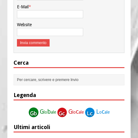
E-Mail
*
Website
Cerca
Legenda
G
b
G
c
L
c
lo
ale
lo
ale
o
ale
Ultimi articoli