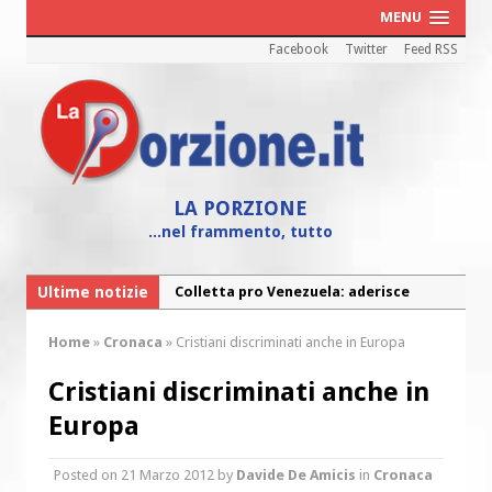
MENU
Facebook
Twitter
Feed RSS
LA PORZIONE
...nel frammento, tutto
Ultime notizie
Colletta pro Venezuela: aderisce
anche l’Arcidiocesi di Pescara-Penne
Home
»
Cronaca
»
Cristiani discriminati anche in Europa
Fine vita: la Chiesa Cattolica inglese si
mobilita contro il suicidio assistito
Cristiani discriminati anche in
Torna la festa della Madonnina a
Europa
Montesilvano: “Tanta la devozione”
Posted on
21 Marzo 2012
by
Davide De Amicis
in
Cronaca
Torna la festa di Sant’Andrea: