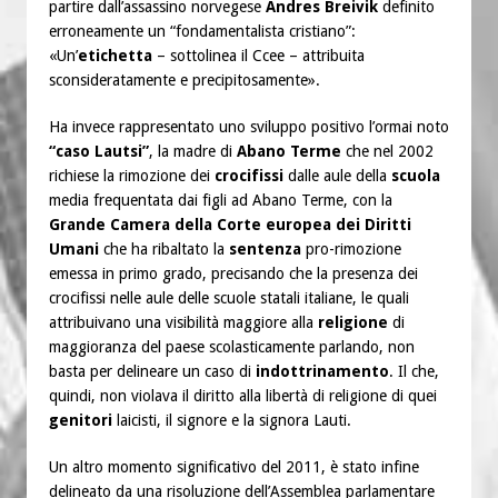
partire dall’assassino norvegese
Andres Breivik
definito
erroneamente un “fondamentalista cristiano”:
«Un’
etichetta
– sottolinea il Ccee – attribuita
sconsideratamente e precipitosamente».
Ha invece rappresentato uno sviluppo positivo l’ormai noto
“caso Lautsi”
, la madre di
Abano Terme
che nel 2002
richiese la rimozione dei
crocifissi
dalle aule della
scuola
media frequentata dai figli ad Abano Terme, con la
Grande Camera della Corte europea dei Diritti
Umani
che ha ribaltato la
sentenza
pro-rimozione
emessa in primo grado, precisando che la presenza dei
crocifissi nelle aule delle scuole statali italiane, le quali
attribuivano una visibilità maggiore alla
religione
di
maggioranza del paese scolasticamente parlando, non
basta per delineare un caso di
indottrinamento
. Il che,
quindi, non violava il diritto alla libertà di religione di quei
genitori
laicisti, il signore e la signora Lauti.
Un altro momento significativo del 2011, è stato infine
delineato da una risoluzione dell’Assemblea parlamentare