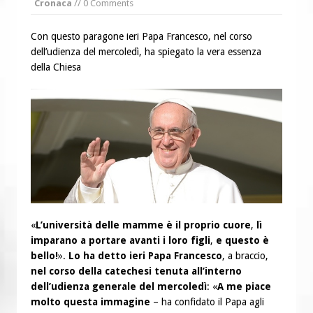
Cronaca
// 0 Comments
“Chiediamogli di legarci al bene”
“Chiediamo al Signore di capire ciò che
Con questo paragone ieri Papa Francesco, nel corso
è buono, giusto e santo per la nostra
dell’udienza del mercoledì, ha spiegato la vera essenza
vita”
della Chiesa
«
L’università delle mamme è il proprio cuore
,
lì
imparano a portare avanti i loro figli
,
e questo è
bello!
».
Lo ha detto ieri Papa Francesco
, a braccio,
nel corso della catechesi tenuta all’interno
dell’udienza generale del mercoledì
: «
A me piace
molto questa immagine
– ha confidato il Papa agli