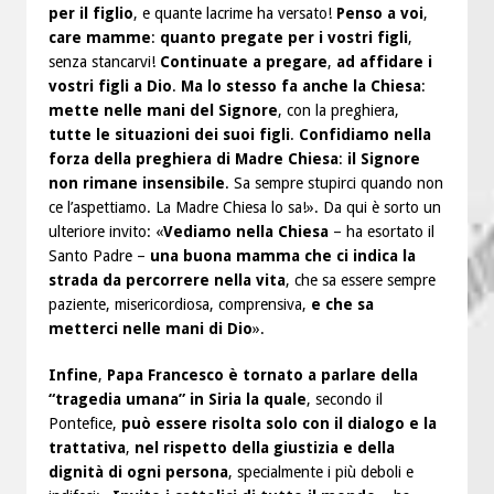
per il figlio
, e quante lacrime ha versato!
Penso a voi
,
care mamme
:
quanto pregate per i vostri figli
,
senza stancarvi!
Continuate a pregare
,
ad affidare i
vostri figli a Dio
.
Ma lo stesso fa anche la Chiesa
:
mette nelle mani del Signore
, con la preghiera,
tutte le situazioni dei suoi figli
.
Confidiamo nella
forza della preghiera di Madre Chiesa
:
il Signore
non rimane insensibile
. Sa sempre stupirci quando non
ce l’aspettiamo. La Madre Chiesa lo sa!». Da qui è sorto un
ulteriore invito: «
Vediamo nella Chiesa
– ha esortato il
Santo Padre –
una buona mamma che ci indica la
strada da percorrere nella vita
, che sa essere sempre
paziente, misericordiosa, comprensiva,
e che sa
metterci nelle mani di Dio
».
Infine
,
Papa Francesco è tornato a parlare della
“tragedia umana” in Siria la quale
, secondo il
Pontefice,
può essere risolta solo con il dialogo e la
trattativa
,
nel rispetto della giustizia e della
dignità di ogni persona
, specialmente i più deboli e