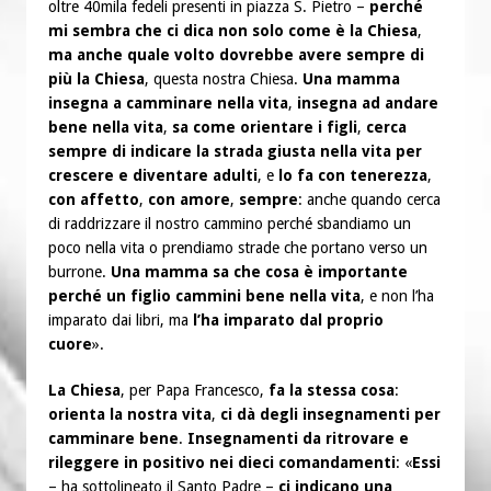
oltre 40mila fedeli presenti in piazza S. Pietro –
perché
mi sembra che ci dica non solo come è la Chiesa
,
ma anche quale volto dovrebbe avere sempre di
più la Chiesa
, questa nostra Chiesa.
Una mamma
insegna a camminare nella vita
,
insegna ad andare
bene nella vita
,
sa come orientare i figli
,
cerca
sempre di indicare la strada giusta nella vita per
crescere e diventare adulti
, e
lo fa con tenerezza
,
con affetto
,
con amore
,
sempre
: anche quando cerca
di raddrizzare il nostro cammino perché sbandiamo un
poco nella vita o prendiamo strade che portano verso un
burrone.
Una mamma sa che cosa è importante
perché un figlio cammini bene nella vita
, e non l’ha
imparato dai libri, ma
l’ha imparato dal proprio
cuore
».
La Chiesa
, per Papa Francesco,
fa la stessa cosa
:
orienta la nostra vita
,
ci dà degli insegnamenti per
camminare bene
.
Insegnamenti da ritrovare e
rileggere in positivo nei dieci comandamenti
: «
Essi
– ha sottolineato il Santo Padre –
ci indicano una