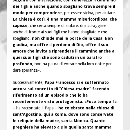
seguire con discrezione
,
con tenerezza il cammino
dei figli e anche quando sbagliano trova sempre il
modo per comprendere
, per essere vicina, per aiutare.
La Chiesa è così
,
è una mamma misericordiosa
,
che
capisce
, che cerca sempre di aiutare, di incoraggiare
anche di fronte ai suoi figli che hanno sbagliato e che
sbagliano,
non chiude mai le porte della Casa
.
Non
giudica
,
ma offre il perdono di Dio
,
offre il suo
amore che invita a riprendere il cammino anche a
quei suoi figli che sono caduti in un baratro
profondo
, non ha paura di entrare nella loro notte per
dare speranza».
Successivamente,
Papa Francesco si è soffermato
ancora sul concetto di “Chiesa-madre” facendo
riferimento ad un episodio che lo ha
recentemente visto protagonista
: «
Poco tempo fa
– ha raccontato il Papa –
ho celebrato nella chiesa di
sant’Agostino, qui a Roma
,
dove sono conservate
le reliquie della madre
,
santa Monica
.
Quante
preghiere ha elevato a Dio quella santa mamma