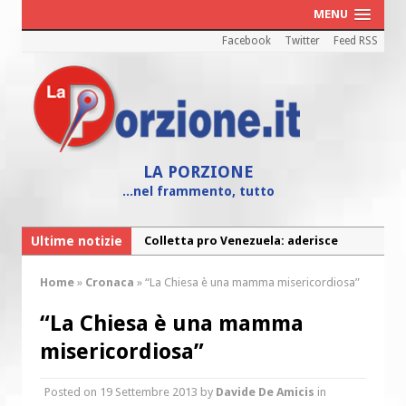
MENU
Facebook
Twitter
Feed RSS
LA PORZIONE
...nel frammento, tutto
Ultime notizie
Colletta pro Venezuela: aderisce
anche l’Arcidiocesi di Pescara-Penne
Home
»
Cronaca
»
“La Chiesa è una mamma misericordiosa”
Fine vita: la Chiesa Cattolica inglese si
mobilita contro il suicidio assistito
“La Chiesa è una mamma
Torna la festa della Madonnina a
misericordiosa”
Montesilvano: “Tanta la devozione”
Posted on
19 Settembre 2013
by
Davide De Amicis
in
Torna la festa di Sant’Andrea: