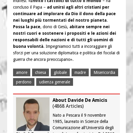
indifesi: «
Invito i cattolici di tutto il mondo
– ha
concluso il Papa –
ad unirsi agli altri cristiani per
continuare ad implorare da Dio il dono della pace
nei luoghi più tormentati del nostro pianeta
.
Possa la pace
, dono di Gesù,
abitare sempre nei
nostri cuori e sostenere i propositi e le azioni dei
responsabili delle nazioni e di tutti gli uomini di
buona volontà
. Impegniamoci tutti a incoraggiare gli
sforzi per una soluzione diplomatica e politica dei focolai di
guerra che ancora preoccupano».
amore
chiesa
globale
madre
Misericordia
perdono
udienza generale
About Davide De Amicis
(
4868 Articles
)
Nato a Pescara il 9 novembre
1985, laureato in Scienze della
Comunicazione all'Università degli