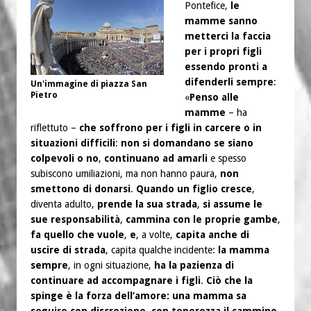
Pontefice,
le
mamme sanno
metterci la faccia
per i propri figli
essendo pronti a
difenderli sempre
:
Un'immagine di piazza San
Pietro
«
Penso alle
mamme
– ha
riflettuto –
che soffrono per i figli in carcere o in
situazioni difficili
:
non si domandano se siano
colpevoli o no
,
continuano ad amarli
e spesso
subiscono umiliazioni, ma non hanno paura,
non
smettono di donarsi
.
Quando un figlio cresce
,
diventa adulto,
prende la sua strada
,
si assume le
sue responsabilità
,
cammina con le proprie gambe
,
fa quello che vuole
,
e
, a volte,
capita anche di
uscire di strada
, capita qualche incidente:
la mamma
sempre
, in ogni situazione,
ha la pazienza di
continuare ad accompagnare i figli
.
Ciò che la
spinge è la forza dell’amore: una mamma sa