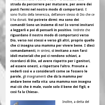
strada da percorrere per maturare
,
per avere dei
punti fermi nel nostro modo di comportarci
. E
sono frutto della tenerezza, dell’amore stesso di Dio che ce
li ha donati.
Voi potrete dirmi
:
ma sono dei
comandi! Sono un insieme di no! Io vorrei invitarvi
a leggerli e poi di pensarli in positivo
. Vedrete che
riguardano il nostro modo di comportarci verso
Dio
,
verso noi stessi e verso gli altri
,
proprio quello
che ci insegna una mamma per vivere bene
.
I dieci
comandamenti
, in sintesi,
ci invitano a non farci
idoli materiali che poi ci rendono schiavi
,
a
ricordarci di Dio
,
ad avere rispetto per i genitori
,
ad essere onesti
,
a rispettare l’altro
.
Provate a
vederli così e a considerarli come se fossero le
parole
, gli insegnamenti
che dà la mamma per
andare bene nella vita
:
una mamma non insegna
mai ciò che è male
,
vuole solo il bene dei figli
,
e
così fa la Chiesa
».
Inoltre, a detta del