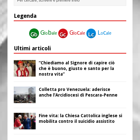
Legenda
G
b
G
c
L
c
lo
ale
lo
ale
o
ale
Ultimi articoli
“Chiediamo al Signore di capire ciò
che è buono, giusto e santo per la
nostra vita”
Colletta pro Venezuela: aderisce
anche l’Arcidiocesi di Pescara-Penne
Fine vita: la Chiesa Cattolica inglese si
mobilita contro il suicidio assistito