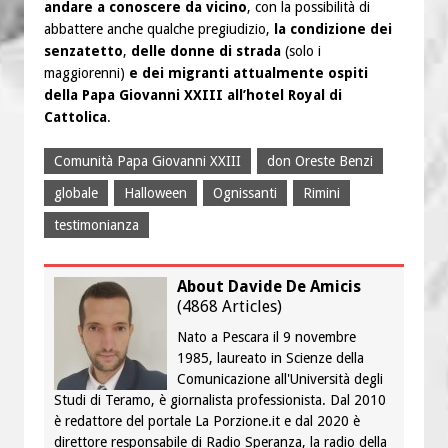
andare a conoscere da vicino
, con la possibilità di
abbattere anche qualche pregiudizio,
la condizione dei
senzatetto
,
delle donne di strada
(solo i
maggiorenni)
e dei migranti attualmente ospiti
della Papa Giovanni XXIII all’hotel Royal di
Cattolica
.
Comunità Papa Giovanni XXIII
don Oreste Benzi
globale
Halloween
Ognissanti
Rimini
testimonianza
About Davide De Amicis
(
4868 Articles
)
Nato a Pescara il 9 novembre
1985, laureato in Scienze della
Comunicazione all'Università degli
Studi di Teramo, è giornalista professionista. Dal 2010
è redattore del portale La Porzione.it e dal 2020 è
direttore responsabile di Radio Speranza, la radio della