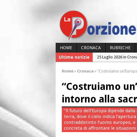
HOME
CRONACA
RUBRICHE
Ultime notizie
25 Luglio 2026 in Cron
24 Luglio 2026 in Cron
Home
»
Cronaca
»
“Costruiamo un’Europa c
24 Luglio 2026 in Cron
“Costruiamo un’
23 Luglio 2026 in Cron
26 Luglio 2026 in Cron
intorno alla sac
"ll futuro dell’Europa dipende dalla
terra, dove il cielo indica l’apertu
contraddistinto l’uomo europeo, e l
concreta di affrontare le situazioni