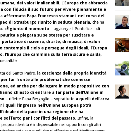
a umana
,
dei valori inalienabili
.
L’Europa che abbraccia
da con fiducia il suo futuro per vivere pienamente e
ha affermato Papa Francesco stamani
,
nel corso del
eo di Strasburgo riunito in seduta plenaria
, che ha
o: «
È giunto il momento
– aggiunge il Pontefice –
di
paurita e piegata su se stessa per suscitare e
,
portatrice di scienza
,
di arte
,
di musica
,
di valori
e contempla il cielo e persegue degli ideali
,
l’Europa
mo
,
l’Europa che cammina sulla terra sicura e salda
,
’umanità!».
etta del Santo Padre,
la coscienza della propria identità
 per far fronte alle problematiche connesse
ione, ed anche per dialogare in modo propositivo con
 hanno chiesto di entrare a far parte dell’Unione in
so
– riflette Papa Bergoglio – soprattutto
a quelli dell’area
r i quali l’ingresso nell’Unione Europea potrà
ll’ideale della pace in una regione che ha
sofferto per i conflitti del passato
. Infine, la
 propria identità è indispensabile nei rapporti con gli altri