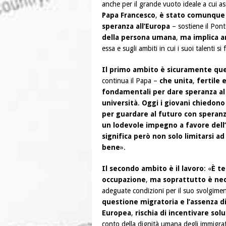
anche per il grande vuoto ideale a cui a
Papa Francesco
,
è stato comunque 
speranza all’Europa
– sostiene il Pont
della persona umana
,
ma implica a
essa e sugli ambiti in cui i suoi talenti 
Il primo ambito è sicuramente que
continua il Papa –
che unita
,
fertile 
fondamentali per dare speranza al
università
.
Oggi i giovani chiedon
per guardare al futuro con speran
un lodevole impegno a favore dell
significa però non solo limitarsi ad
bene
».
Il secondo ambito è il lavoro
: «
È t
occupazione
,
ma soprattutto è nece
adeguate condizioni per il suo svolgime
questione migratoria e l’assenza di
Europea
,
rischia di incentivare sol
conto della dignità umana degli immigra