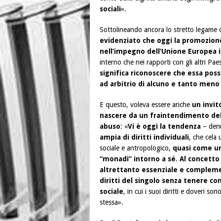
sociali
».
Sottolineando ancora lo stretto legame c
evidenziato che oggi
la promozione
nell’impegno dell’Unione Europea in
interno che nei rapporti con gli altri Paes
significa riconoscere che essa possi
ad arbitrio di alcuno e tanto meno
E questo, voleva essere anche
un invit
nascere da un fraintendimento del 
abuso
: «
Vi è oggi la tendenza
– denu
ampia di diritti individuali
, che cela
sociale e antropologico,
quasi come un
“monadi” intorno a sé
.
Al concetto 
altrettanto essenziale e complem
diritti del singolo senza tenere c
sociale
, in cui i suoi diritti e doveri so
stessa».