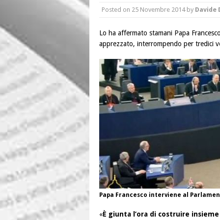
Posted on
25 Novembre 2014
by
Davide 
Lo ha affermato stamani Papa Francesco
apprezzato, interrompendo per tredici v
Papa Francesco interviene al Parlame
«
È giunta l’ora di costruire insiem