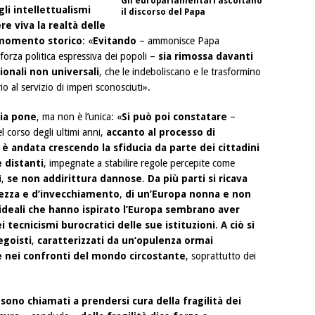
Gli europarlamentari ascoltano
gli intellettualismi
il discorso del Papa
e viva la realtà delle
 momento storico
: «
Evitando
– ammonisce Papa
forza politica espressiva dei popoli –
sia rimossa davanti
ionali non universali
, che le indeboliscano e le trasformino
io al servizio di imperi sconosciuti».
ria pone
, ma non è l’unica: «
Si può poi constatare
–
el corso degli ultimi anni,
accanto al processo di
,
è andata crescendo la sfiducia da parte dei cittadini
e distanti
, impegnate a stabilire regole percepite come
i,
se non addirittura dannose
.
Da più parti si ricava
ezza e d’invecchiamento
,
di un’Europa nonna e non
 ideali che hanno ispirato l’Europa sembrano aver
i tecnicismi burocratici delle sue istituzioni
.
A ciò si
egoisti
,
caratterizzati da un’opulenza ormai
e nei confronti del mondo circostante
, soprattutto dei
sono chiamati a prendersi cura della fragilità dei