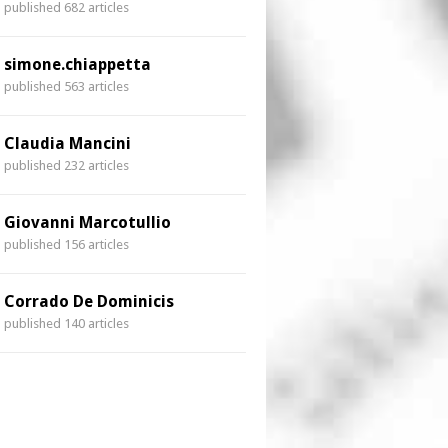
published 682 articles
simone.chiappetta
published 563 articles
Claudia Mancini
published 232 articles
Giovanni Marcotullio
published 156 articles
Corrado De Dominicis
published 140 articles