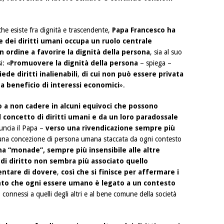
he esiste fra dignità e trascendente,
Papa Francesco ha
 dei diritti umani occupa un ruolo centrale
 ordine a favorire la dignità della persona
, sia al suo
i: «
Promuovere la dignità della persona
– spiega –
ede diritti inalienabili
,
di cui non può essere privata
 a beneficio di interessi economici
».
o a non cadere in alcuni equivoci che possono
concetto di diritti umani e da un loro paradossale
ncia il Papa –
verso una rivendicazione sempre più
 una concezione di persona umana staccata da ogni contesto
a “monade”, sempre più insensibile alle altre
di diritto non sembra più associato quello
entare di dovere
,
così che si finisce per affermare i
onto che ogni essere umano è legato a un contesto
no connessi a quelli degli altri e al bene comune della società