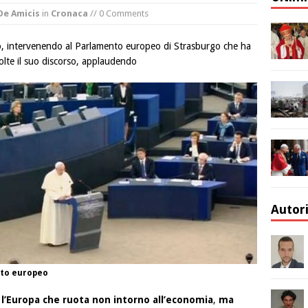
De Amicis
in
Cronaca
// 0 Comments
, intervenendo al Parlamento europeo di Strasburgo che ha
olte il suo discorso, applaudendo
Autor
nto europeo
e l’Europa che ruota non intorno all’economia
,
ma