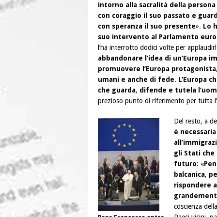
intorno alla sacralità della person
con coraggio il suo passato e guar
con speranza il suo presente
».
Lo 
suo intervento al Parlamento europ
l’ha interrotto dodici volte per applaudirl
abbandonare l’idea di un’Europa im
promuovere l’Europa protagonista
umani e anche di fede
.
L’Europa ch
che guarda
,
difende e tutela l’uo
prezioso punto di riferimento per tutta l
Del resto, a d
è necessaria
all’immigraz
gli Stati che
futuro
: «
Pen
balcanica
,
pe
rispondere a
grandemente 
coscienza della