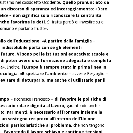
ssistiamo nel cosiddetto Occidente.
Quello pronunciato da
un discorso di speranza ed incoraggiamento
: «
Dare
efice –
non significa solo riconoscere la centralità
nche favorirne le doti
. Si tratta perciò di investire su di
si formano e portano frutto».
llo dell’educazione
: «
A partire dalla famiglia
–
e indissolubile porta con sé gli elementi
 futuro
.
Vi sono poi le istituzioni educative
:
scuole e
o di poter avere una formazione adeguata e completa
za
». Inoltre,
l’Europa è sempre stata in prima linea in
’ecologia
: «
Rispettare l’ambiente
– avverte Bergoglio –
 evitare di deturparlo
,
ma anche di utilizzarlo per il
empo
– riconosce Francesco –
di favorire le politiche di
ssario ridare dignità al lavoro
, garantendo anche
nto.
Parimenti
,
è necessario affrontare insieme la
 un sostegno reciproco all’interno dell’Unione
uzioni particolaristiche al problema
, che non tengono
ti,
favorendo il lavoro schiavo e continue tensioni