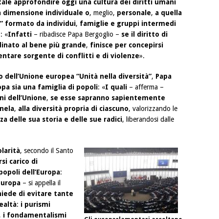
ale approfondire oggi una cultura dei diritti umani
 dimensione individuale
o
, meglio,
personale
,
a quella
i” formato da individui
,
famiglie e gruppi intermedi
e
: «
Infatti
– ribadisce Papa Bergoglio –
se il diritto di
inato al bene più grande
,
finisce per concepirsi
ntare sorgente di conflitti e di violenze
».
o dell’Unione europea “Unità nella diversità”
,
Papa
pa sia una famiglia di popoli
: «
I quali
– afferma –
ni dell’Unione
,
se esse sapranno sapientemente
anela
,
alla diversità propria di ciascuno
, valorizzando le
 delle sua storia e delle sue radici
, liberandosi dalle
larità
, secondo il Santo
si carico di
opoli dell’Europa
:
Europa
– si appella il
hiede di evitare tante
realtà
:
i purismi
,
i fondamentalismi