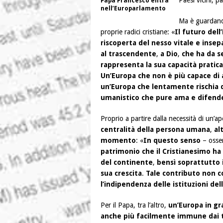
Paesi vicini, p
Papa Francesco entra
nell’Europarlamento
Ma è guardando
proprie radici cristiane: «
Il futuro dell
riscoperta del nesso vitale e insepa
al trascendente
,
a Dio
,
che ha da 
rappresenta la sua capacità pratica
Un’Europa che non è più capace di 
un’Europa che lentamente rischia d
umanistico che pure ama e difend
Proprio a partire dalla necessità di un’a
centralità della persona umana
,
al
momento
: «
In questo senso
– osser
patrimonio che il Cristianesimo ha 
del continente
,
bensì soprattutto i
sua crescita
.
Tale contributo non cos
l’indipendenza delle istituzioni del
Per il Papa, tra l’altro,
un’Europa in gra
anche più facilmente immune dai 