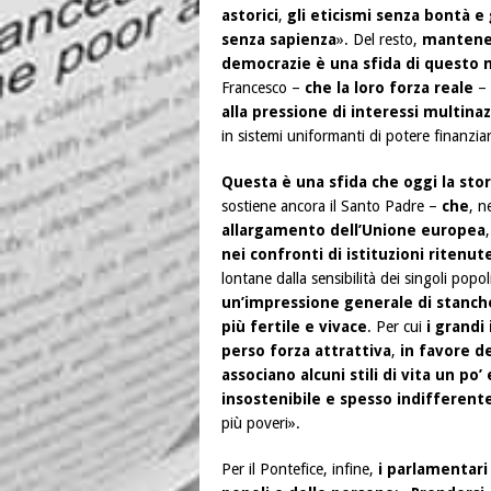
astorici
,
gli eticismi senza bontà e 
senza sapienza
». Del resto,
mantener
democrazie è una sfida di questo
Francesco –
che la loro forza reale
– 
alla pressione di interessi multinaz
in sistemi uniformanti di potere finanziar
Questa è una sfida che oggi la sto
sostiene ancora il Santo Padre –
che
, n
allargamento dell’Unione europea
nei confronti di istituzioni ritenut
lontane dalla sensibilità dei singoli popol
un’impressione generale di stanch
più fertile e vivace
. Per cui
i grandi
perso forza attrattiva
,
in favore de
associano alcuni stili di vita un po’ 
insostenibile e spesso indifferent
più poveri».
Per il Pontefice, infine,
i parlamentari 