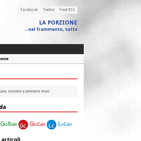
Facebook
Twitter
Feed RSS
LA PORZIONE
...nel frammento, tutto
Penne
 assistito
ione”
r la nostra vita”
da
G
b
G
c
L
c
lo
ale
lo
ale
o
ale
 articoli