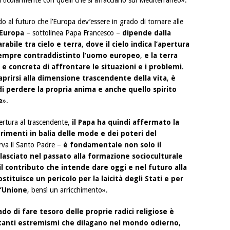
articolarmente con quelli che si affacciano sul Mediterraneo».
 al futuro che l’Europa dev’essere in grado di tornare alle
’Europa
– sottolinea Papa Francesco –
dipende dalla
rabile tra cielo e terra
,
dove il cielo indica l’apertura
sempre contraddistinto l’uomo europeo
,
e la terra
 e concreta di affrontare le situazioni e i problemi
.
aprirsi alla dimensione trascendente della vita
,
è
i perdere la propria anima e anche quello spirito
e
».
pertura al trascendente,
il Papa ha quindi affermato la
trimenti in balia delle mode e dei poteri del
va il Santo Padre –
è fondamentale non solo il
lasciato nel passato alla formazione socioculturale
l contributo che intende dare oggi e nel futuro alla
tituisce un pericolo per la laicità degli Stati e per
l’Unione
, bensì un arricchimento».
do di fare tesoro delle proprie radici religiose è
tanti estremismi che dilagano nel mondo odierno
,