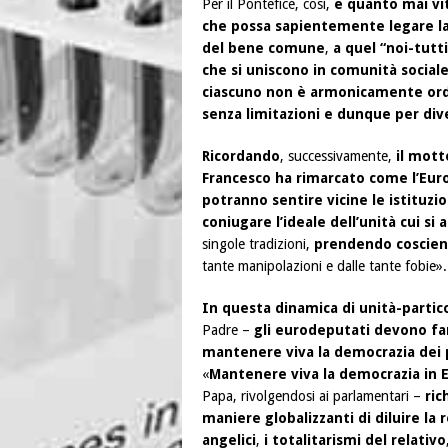
Per il Pontefice, così,
è quanto mai vit
che possa sapientemente legare la
del bene comune
,
a quel “noi-tutt
che si uniscono in comunità social
ciascuno non è armonicamente ord
senza limitazioni e dunque per dive
Ricordando
, successivamente,
il mott
Francesco ha rimarcato come l’Euro
potranno sentire vicine le istituzio
coniugare l’ideale dell’unità cui si 
singole tradizioni,
prendendo coscienza
tante manipolazioni e dalle tante fobie».
In questa dinamica di unità-partico
Padre –
gli eurodeputati devono far
mantenere viva la democrazia dei p
«
Mantenere viva la democrazia in 
Papa, rivolgendosi ai parlamentari –
ric
maniere globalizzanti di diluire la 
angelici
,
i totalitarismi del relativo