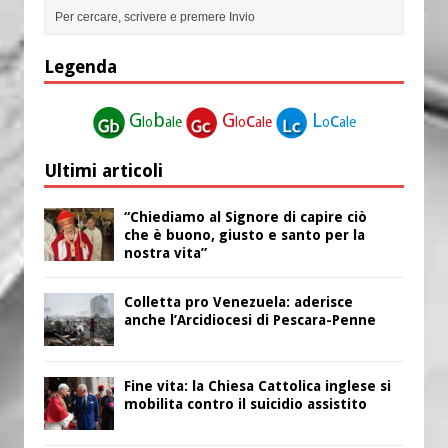
Legenda
G
b
G
c
L
c
lo
ale
lo
ale
o
ale
Ultimi articoli
“Chiediamo al Signore di capire ciò
che è buono, giusto e santo per la
nostra vita”
Colletta pro Venezuela: aderisce
anche l’Arcidiocesi di Pescara-Penne
Fine vita: la Chiesa Cattolica inglese si
mobilita contro il suicidio assistito