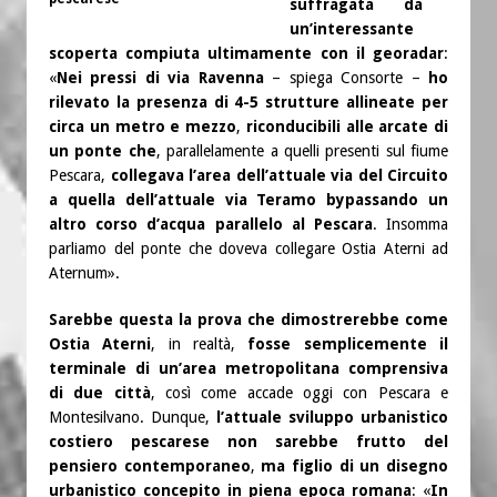
suffragata da
un’interessante
scoperta compiuta ultimamente con il georadar
:
«
Nei pressi di via Ravenna
– spiega Consorte –
ho
rilevato la presenza di 4-5 strutture allineate per
circa un metro e mezzo
,
riconducibili alle arcate di
un ponte che
, parallelamente a quelli presenti sul fiume
Pescara,
collegava l’area dell’attuale via del Circuito
a quella dell’attuale via Teramo bypassando un
altro corso d’acqua parallelo al Pescara
. Insomma
parliamo del ponte che doveva collegare Ostia Aterni ad
Aternum».
Sarebbe questa la prova che dimostrerebbe come
Ostia Aterni
, in realtà,
fosse semplicemente il
terminale di un’area metropolitana comprensiva
di due città
, così come accade oggi con Pescara e
Montesilvano. Dunque,
l’attuale sviluppo urbanistico
costiero pescarese non sarebbe frutto del
pensiero contemporaneo
,
ma figlio di un disegno
urbanistico concepito in piena epoca romana
: «
In