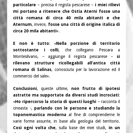
particolare
– precisa il regista pescarese –
i miei rilievi
mi portano a ritenere che Ostia Aterni fosse una
città romana di circa 40 mila abitanti e che
Aternum
, invece,
fosse una città di origine italica di
circa 20 mila abitanti
».
E non è tutto
: «
Nella porzione di territorio
sottostante i colli
, che collegano Pescara a
Montesilvano, – aggiunge il regista pescarese –
si
rilevano strutture ricollegabili all’antica città
romana di Salinas
, conosciuta per la lavorazione ed il
commercio del sale».
Conclusioni
, queste ultime,
non frutto di ipotesi
astratte ma supportate da diversi studi incrociati
:
«
Ho ripercorso la storia di questi luoghi
– racconta il
cineasta -,
parlando con le persone e studiando la
toponomastica moderna
al fine di comprenderne le
varie forme assunte, in base alla geologia del territorio.
Così ogni volta che
, sulla base dei miei studi,
in un