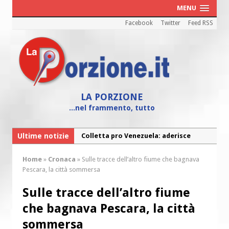
MENU
Facebook
Twitter
Feed RSS
LA PORZIONE
...nel frammento, tutto
Ultime notizie
Colletta pro Venezuela: aderisce
anche l’Arcidiocesi di Pescara-Penne
Home
»
Cronaca
»
Sulle tracce dell’altro fiume che bagnava
Fine vita: la Chiesa Cattolica inglese si
Pescara, la città sommersa
mobilita contro il suicidio assistito
Sulle tracce dell’altro fiume
Torna la festa della Madonnina a
che bagnava Pescara, la città
Montesilvano: “Tanta la devozione”
sommersa
Torna la festa di Sant’Andrea: