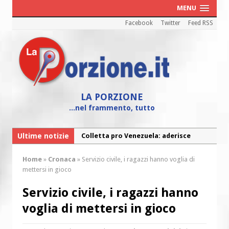
MENU
Facebook
Twitter
Feed RSS
LA PORZIONE
...nel frammento, tutto
Ultime notizie
Colletta pro Venezuela: aderisce
anche l’Arcidiocesi di Pescara-Penne
Home
»
Cronaca
»
Servizio civile, i ragazzi hanno voglia di
Fine vita: la Chiesa Cattolica inglese si
mettersi in gioco
mobilita contro il suicidio assistito
Servizio civile, i ragazzi hanno
Torna la festa della Madonnina a
voglia di mettersi in gioco
Montesilvano: “Tanta la devozione”
Torna la festa di Sant’Andrea: