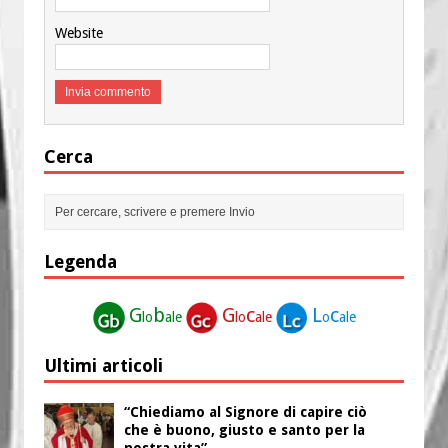
Website
Cerca
Legenda
G
b
G
c
L
c
lo
ale
lo
ale
o
ale
Ultimi articoli
“Chiediamo al Signore di capire ciò
che è buono, giusto e santo per la