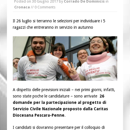
Posted on
30 Giugno 2017
by
Corrado De Dominicis
in
“Chiediamogli di legarci al bene”
Cronaca
// 0 Comments
“Chiediamo al Signore di capire ciò che
è buono, giusto e santo per la nostra
Il 26 luglio si terranno le selezioni per individuare i 5
ragazzi che entreranno in servizio in autunno
vita”
A dispetto delle previsioni iniziali – nei primi giorni, infatti,
sono state poche le candidature – sono arrivate
26
domande per la partecipazione al progetto di
Servizio Civile Nazionale proposto dalla Caritas
Diocesana Pescara-Penne
.
I candidati si dovranno presentare per il colloquio di