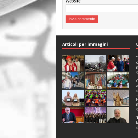
Website
Articoli per immagini
“
c
n
C
a
F
m
T
M