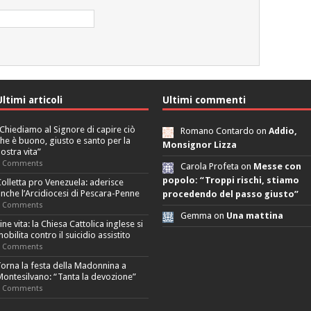
Ultimi articoli
Ultimi commenti
Chiediamo al Signore di capire ciò
Romano Contardo on
Addio,
he è buono, giusto e santo per la
Monsignor Lizza
ostra vita”
0 Comments
Carola Profeta on
Messe con
popolo: “Troppi rischi, stiamo
olletta pro Venezuela: aderisce
nche l’Arcidiocesi di Pescara-Penne
procedendo del passo giusto”
0 Comments
Gemma on
Una mattina
ine vita: la Chiesa Cattolica inglese si
obilita contro il suicidio assistito
0 Comments
orna la festa della Madonnina a
ontesilvano: “Tanta la devozione”
0 Comments