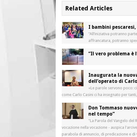
Related Articles
I bambini pescaresi
"All’iniziativa potranno part
affrancatura, potranno spedi
“Il vero problema è 
Inaugurata la nuova
dell’operato di Carl
«Le parole servono poco: ci v
come Carlo Casini ci ha insegnato per tanti,
Don Tommaso nuovo
nel tempo”
"La Parola del Vangelo del R
vocazione nella vocazione - auspica l'arciv
parabola di annuncio, di predicazione e di 