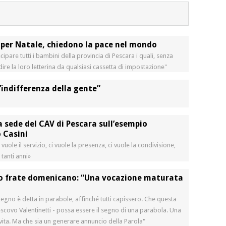
, per Natale, chiedono la pace nel mondo
ecipare tutti i bambini della provincia di Pescara i quali, senza
re la loro letterina da qualsiasi cassetta di impostazione"
l’indifferenza della gente”
 sede del CAV di Pescara sull’esempio
o Casini
uole il servizio, ci vuole la presenza, ci vuole la condivisione,
 tanti anni»
 frate domenicano: “Una vocazione maturata
egno è detta in parabole, affinché tutti capissero. Che questa
escovo Valentinetti - possa essere il segno di una parabola. Una
vita. Ma che sia un generare annuncio della Parola"