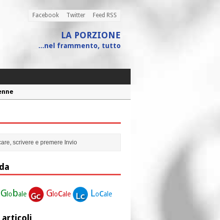
Facebook
Twitter
Feed RSS
LA PORZIONE
...nel frammento, tutto
Penne
 assistito
ione”
r la nostra vita”
da
G
b
G
c
L
c
lo
ale
lo
ale
o
ale
 articoli