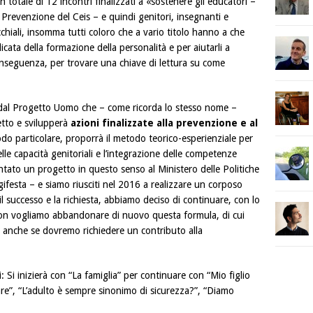
 totale di 12 incontri finalizzati a «sostenere gli educatori –
Prevenzione del Ceis – e quindi genitori, insegnanti e
chiali, insomma tutti coloro che a vario titolo hanno a che
icata della formazione della personalità e per aiutarli a
conseguenza, per trovare una chiave di lettura su come
 dal Progetto Uomo che – come ricorda lo stesso nome –
etto e svilupperà
azioni finalizzate alla prevenzione e al
do particolare, proporrà il metodo teorico-esperienziale per
lle capacità genitoriali e l’integrazione delle competenze
tato un progetto in questo senso al Ministero delle Politiche
ifesta – e siamo riusciti nel 2016 a realizzare un corposo
 il successo e la richiesta, abbiamo deciso di continuare, con lo
Non vogliamo abbandonare di nuovo questa formula, di cui
 anche se dovremo richiedere un contributo alla
: Si inizierà con “La famiglia” per continuare con “Mio figlio
re”, “L’adulto è sempre sinonimo di sicurezza?”, “Diamo