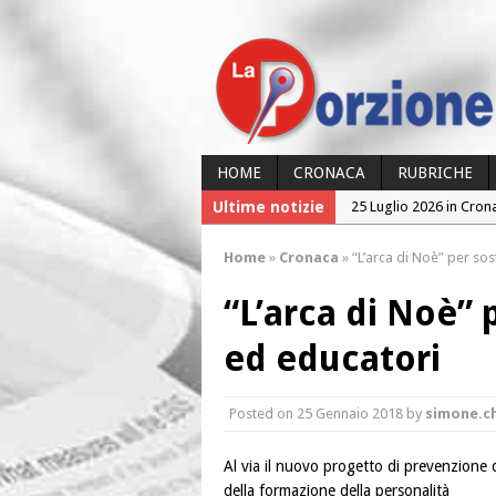
HOME
CRONACA
RUBRICHE
25 Luglio 2026 in Cron
Ultime notizie
24 Luglio 2026 in Cron
Home
»
Cronaca
»
“L’arca di Noè” per sos
24 Luglio 2026 in Cron
“L’arca di Noè” 
23 Luglio 2026 in Cron
26 Luglio 2026 in Cron
ed educatori
Posted on
25 Gennaio 2018
by
simone.c
Al via il nuovo progetto di prevenzione d
della formazione della personalità