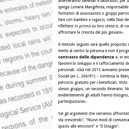
alterneranno seminari e laboratori, per un
spiega Loriana Mangifesta, responsabile 
formatori di associazioni o gruppi parroc
fare con bambini e ragazzi, nella fase del
riflettere
in primis
su loro stessi e, di 
affrontare la crescita dei più giovani».
Il metodo seguito sarà quello proposto
mette al centro la persona e non il prog
contrasto delle dipendenze
e, in mo
favorire lo sviluppo e il rafforzamento de
personali. «Già nel 2015 avevamo presen
Sociali (ex L. 266/91) – continua la Mang
percorso gratuito per i beneficiari. Visto
stesso gruppo, un secondo itinerario. 
evidentemente gli adulti hanno bisogno,
partecipazione».
Sei gli argomenti che verranno affrontati
sta crescendo”, “Nuovi modi di comunica
spazio alle emozioni” e “Il Disagio”.