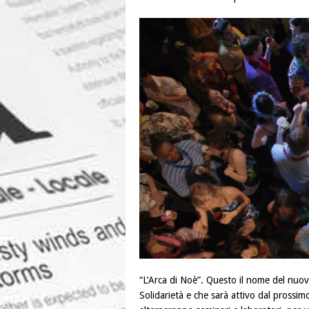
“L’Arca di Noè”. Questo il nome del nuov
Solidarietà e che sarà attivo dal prossim