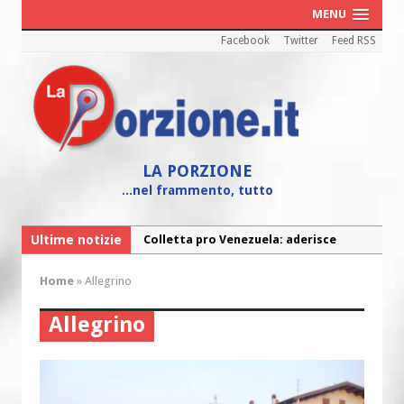
MENU
Facebook
Twitter
Feed RSS
LA PORZIONE
...nel frammento, tutto
Ultime notizie
Colletta pro Venezuela: aderisce
anche l’Arcidiocesi di Pescara-Penne
Home
»
Allegrino
Fine vita: la Chiesa Cattolica inglese si
mobilita contro il suicidio assistito
Allegrino
Torna la festa della Madonnina a
Montesilvano: “Tanta la devozione”
Torna la festa di Sant’Andrea: