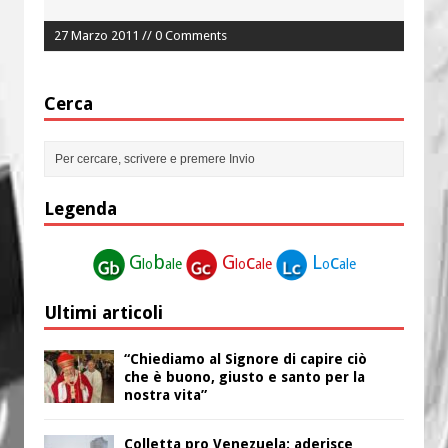
27 Marzo 2011 // 0 Comments
Cerca
Legenda
G
b
G
c
L
c
lo
ale
lo
ale
o
ale
Ultimi articoli
“Chiediamo al Signore di capire ciò
che è buono, giusto e santo per la
nostra vita”
Colletta pro Venezuela: aderisce