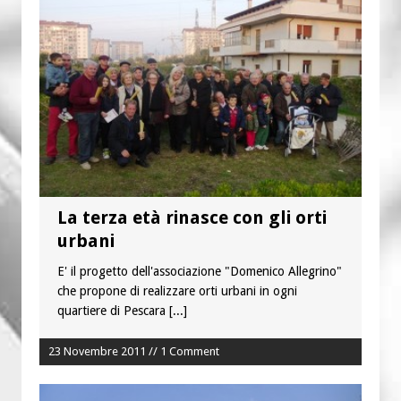
“Chiediamogli di legarci al bene”
“Chiediamo al Signore di capire ciò che
è buono, giusto e santo per la nostra
vita”
La terza età rinasce con gli orti
urbani
E' il progetto dell'associazione "Domenico Allegrino"
che propone di realizzare orti urbani in ogni
quartiere di Pescara
[...]
23 Novembre 2011 // 1 Comment